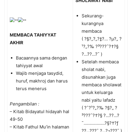
SHOLAWAT NABI
Sekurang-
kurangnya
membaca
MEMBACA TAHIYYAT
( ?§?„?„?‡?… ?µ?„ ?
AKHIR
¹?„?‰ ?³???¯?†?§
?…?­?…?¯ )
Bacaannya sama dengan
Setelah membaca
tahiyyat awal
sholat nabi,
Wajib menjaga tasydid,
disunahkan juga
huruf, makhroj dan harus
membaca sholawat
terus menerus
untuk keluarga
nabi yaitu lafadz
Pengambilan :
( ?ˆ?¹?„?‰ ?§?„ ?
– Kitab Bidayatul hidayah hal
³???¯?†?§ ?…?­?…?
49-50
¯………………?§?†?ƒ
– Kitab Fathul Mu’in halaman
?­?…???¯ ?…?¬???¯ )