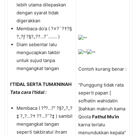
lebih utama dilepaskan
dengan syarat tidak
digerakkan
Membaca do’a ( ?±?¨?†?§
?„?ƒ ?§?„?­?…?¯……. )
Diam sebentar lalu
mengucapkan takbir
untuk sujud tanpa
mengangkat tangan
Contoh kurang benar :
I’TIDAL SERTA TUMA’NINAH
"Punggung tidak rata
Tata cara I’tidal :
seperti papan [
sofhatin wahidatin
Membaca ( ?³?…?¹ ?§?„?„?
]bahkan makruh kama
‡ ?„?…?† ?­?…?¯?‡ ) sambil
Qoola
Fathul Mu’in
mengangkat tangan
karna terlalu
seperti takbiratul ihram
menundukkan kepala"