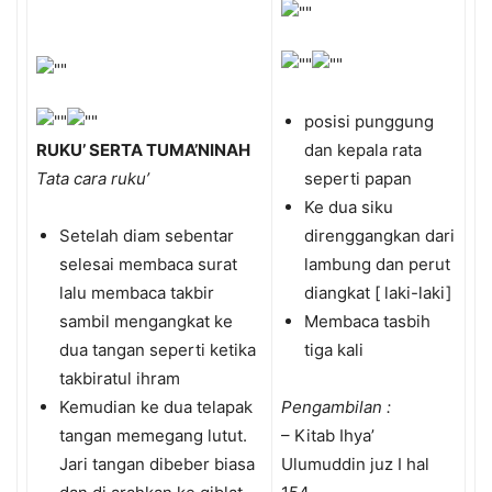
posisi punggung
RUKU’ SERTA TUMA’NINAH
dan kepala rata
Tata cara ruku’
seperti papan
Ke dua siku
Setelah diam sebentar
direnggangkan dari
selesai membaca surat
lambung dan perut
lalu membaca takbir
diangkat [ laki-laki]
sambil mengangkat ke
Membaca tasbih
dua tangan seperti ketika
tiga kali
takbiratul ihram
Kemudian ke dua telapak
Pengambilan :
tangan memegang lutut.
– Kitab Ihya’
Jari tangan dibeber biasa
Ulumuddin juz I hal