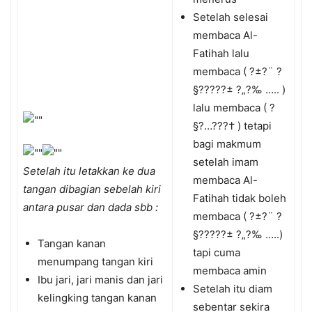
Setelah selesai
membaca Al-
Fatihah lalu
membaca ( ?±?¨ ?
§?????± ?„?‰ ….. )
lalu membaca ( ?
§?…???† ) tetapi
bagi makmum
setelah imam
Setelah itu letakkan ke dua
membaca Al-
tangan dibagian sebelah kiri
Fatihah tidak boleh
antara pusar dan dada sbb :
membaca ( ?±?¨ ?
§?????± ?„?‰ …..)
Tangan kanan
tapi cuma
menumpang tangan kiri
membaca amin
Ibu jari, jari manis dan jari
Setelah itu diam
kelingking tangan kanan
sebentar sekira