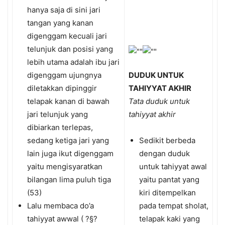
hanya saja di sini jari
tangan yang kanan
digenggam kecuali jari
telunjuk dan posisi yang
lebih utama adalah ibu jari
digenggam ujungnya
DUDUK UNTUK
diletakkan dipinggir
TAHIYYAT AKHIR
telapak kanan di bawah
Tata duduk untuk
jari telunjuk yang
tahiyyat akhir
dibiarkan terlepas,
sedang ketiga jari yang
Sedikit berbeda
lain juga ikut digenggam
dengan duduk
yaitu mengisyaratkan
untuk tahiyyat awal
bilangan lima puluh tiga
yaitu pantat yang
(53)
kiri ditempelkan
Lalu membaca do’a
pada tempat sholat,
tahiyyat awwal ( ?§?
telapak kaki yang