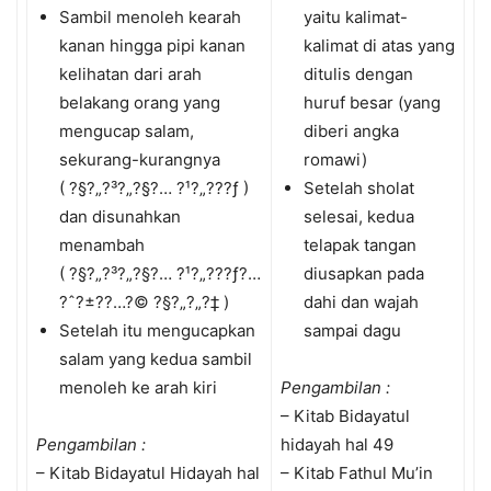
Sambil menoleh kearah
yaitu kalimat-
kanan hingga pipi kanan
kalimat di atas yang
kelihatan dari arah
ditulis dengan
belakang orang yang
huruf besar (yang
mengucap salam,
diberi angka
sekurang-kurangnya
romawi)
( ?§?„?³?„?§?… ?¹?„???ƒ )
Setelah sholat
dan disunahkan
selesai, kedua
menambah
telapak tangan
( ?§?„?³?„?§?… ?¹?„???ƒ?…
diusapkan pada
?ˆ?±?­?…?© ?§?„?„?‡ )
dahi dan wajah
Setelah itu mengucapkan
sampai dagu
salam yang kedua sambil
menoleh ke arah kiri
Pengambilan :
– Kitab Bidayatul
Pengambilan :
hidayah hal 49
– Kitab Bidayatul Hidayah hal
– Kitab Fathul Mu’in