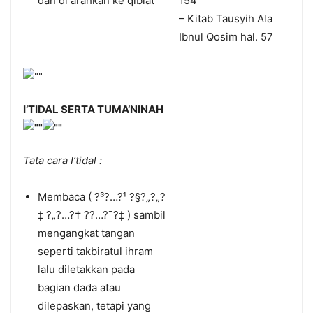
dan di arahkan ke qiblat
154
– Kitab Tausyih Ala
Ibnul Qosim hal. 57
I’TIDAL SERTA TUMA’NINAH
Tata cara I’tidal :
Membaca ( ?³?…?¹ ?§?„?„?
‡ ?„?…?† ?­?…?¯?‡ ) sambil
mengangkat tangan
seperti takbiratul ihram
lalu diletakkan pada
bagian dada atau
dilepaskan, tetapi yang