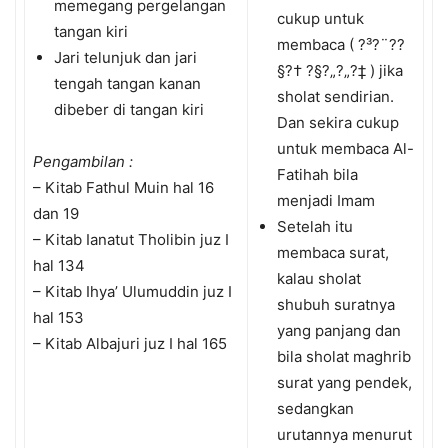
memegang pergelangan
cukup untuk
tangan kiri
membaca ( ?³?¨?­?
Jari telunjuk dan jari
§?† ?§?„?„?‡ ) jika
tengah tangan kanan
sholat sendirian.
dibeber di tangan kiri
Dan sekira cukup
untuk membaca Al-
Pengambilan :
Fatihah bila
– Kitab Fathul Muin hal 16
menjadi Imam
dan 19
Setelah itu
– Kitab Ianatut Tholibin juz I
membaca surat,
hal 134
kalau sholat
– Kitab Ihya’ Ulumuddin juz I
shubuh suratnya
hal 153
yang panjang dan
– Kitab Albajuri juz I hal 165
bila sholat maghrib
surat yang pendek,
sedangkan
urutannya menurut