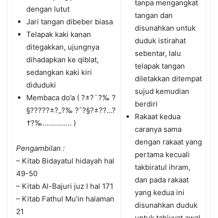
tanpa mengangkat
dengan lutut
tangan dan
Jari tangan dibeber biasa
disunahkan untuk
Telapak kaki kanan
duduk istirahat
ditegakkan, ujungnya
sebentar, lalu
dihadapkan ke qiblat,
telapak tangan
sedangkan kaki kiri
diletakkan ditempat
diduduki
sujud kemudian
Membaca do’a ( ?±?¨?‰ ?
berdiri
§?????±?„?‰ ?ˆ?§?±?­?…?
Rakaat kedua
†?‰…………… )
caranya sama
dengan rakaat yang
Pengambilan :
pertama kecuali
– Kitab Bidayatul hidayah hal
takbiratul ihram,
49-50
dan pada rakaat
– Kitab Al-Bajuri juz I hal 171
yang kedua ini
– Kitab Fathul Mu’in halaman
disunahkan duduk
21
untuk tahiyyat awal