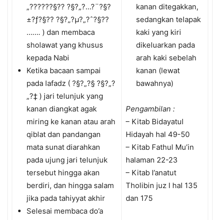
„???­???§?? ?§?„?…?¨?§?
kanan ditegakkan,
±?ƒ?§?? ?§?„?µ?„?ˆ?§??
sedangkan telapak
……. ) dan membaca
kaki yang kiri
sholawat yang khusus
dikeluarkan pada
kepada Nabi
arah kaki sebelah
Ketika bacaan sampai
kanan (lewat
pada lafadz ( ?§?„?§ ?§?„?
bawahnya)
„?‡ ) jari telunjuk yang
kanan diangkat agak
Pengambilan :
miring ke kanan atau arah
– Kitab Bidayatul
qiblat dan pandangan
Hidayah hal 49-50
mata sunat diarahkan
– Kitab Fathul Mu’in
pada ujung jari telunjuk
halaman 22-23
tersebut hingga akan
– Kitab I’anatut
berdiri, dan hingga salam
Tholibin juz I hal 135
jika pada tahiyyat akhir
dan 175
Selesai membaca do’a