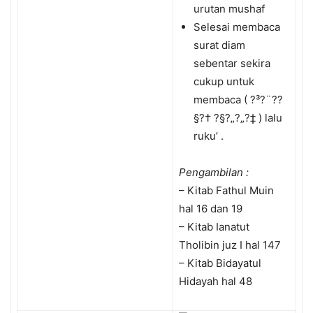
urutan mushaf
Selesai membaca
surat diam
sebentar sekira
cukup untuk
membaca ( ?³?¨?­?
§?† ?§?„?„?‡ ) lalu
ruku’ .
Pengambilan :
– Kitab Fathul Muin
hal 16 dan 19
– Kitab Ianatut
Tholibin juz I hal 147
– Kitab Bidayatul
Hidayah hal 48