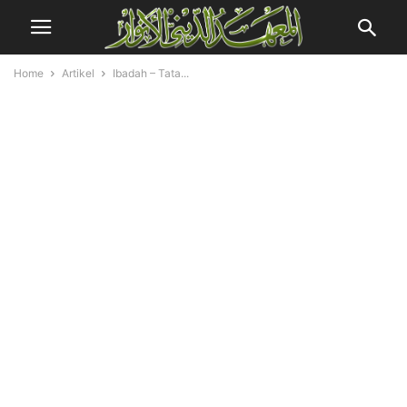
Home
Artikel
Ibadah – Tata...