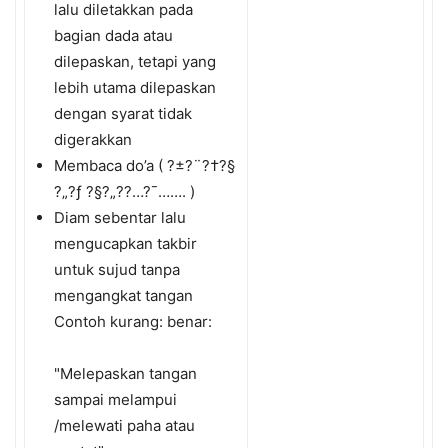
lalu diletakkan pada
bagian dada atau
dilepaskan, tetapi yang
lebih utama dilepaskan
dengan syarat tidak
digerakkan
Membaca do’a ( ?±?¨?†?§
?„?ƒ ?§?„?­?…?¯……. )
Diam sebentar lalu
mengucapkan takbir
untuk sujud tanpa
mengangkat tangan
Contoh kurang: benar:
"Melepaskan tangan
sampai melampui
/melewati paha atau