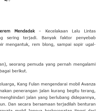
0
gerem Mendadak
– Kecelakaan Lalu Lintas
 sering terjadi. Banyak faktor penyebab
opir mengantuk, rem blong, sampai sopir ugal-
ran), seorang pemuda yang pernah mengalami
agai berikut.
luarga, Kang Fulan mengendarai mobil Avanza
akan penerangan jalan kurang begitu terang,
menghindari jalan yang berlubang didepannya,
n. Dan secara bersamaan terjadilah benturan
rnyata mobil Innova berkecepatan tinggi dari