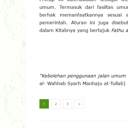
umum. Termasuk dari fasiltas umu
berhak memanfaatkannya sesuai a
pemerintah. Aturan ini juga disebu
dalam Kitabnya yang bertajuk
Fathu 
“Kebolehan penggunaan jalan umum d
al- Wahhab Syarh Manhaju at-Tullab)
1
2
3