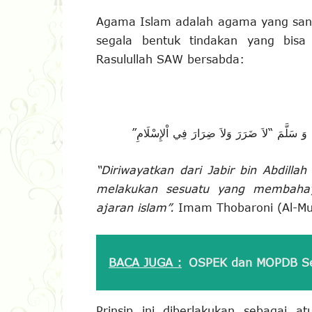
Agama Islam adalah agama yang sanga
segala bentuk tindakan yang bis
Rasulullah SAW bersabda:
َ سَلَّمَ “لاَ ضَرَرَ وَلاَ ضِرَارَ فِي اْلإِسْلَامِ
“Diriwayatkan dari
J
abir bin Abdilla
melakukan sesuatu yang membahaya
ajaran islam”.
Imam Thobaroni (Al-Mu
BACA JUGA :
OSPEK dan MOPDB Se
Prinsip ini diberlakukan sebagai at