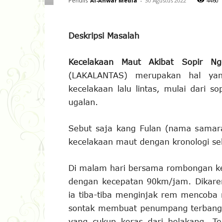
Penulis
Al-Anwar Media
-
30 Agustus 2022
4460
Deskripsi Masalah
Kecelakaan Maut Akibat Sopir N
(LAKALANTAS) merupakan hal yang
kecelakaan lalu lintas, mulai dari s
ugalan.
Sebut saja kang Fulan (nama sama
kecelakaan maut dengan kronologi seb
Di malam hari bersama rombongan ke
dengan kecepatan 90km/jam. Dikaren
ia tiba-tiba menginjak rem mencoba 
sontak membuat penumpang terbangu
yang cukup keras dari belakang. Te