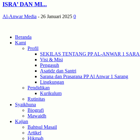
ISRA’ DAN MI...
Al-Anwar Media
-
26 Januari 2025
0
Beranda
Kami
Profil
SEKILAS TENTANG PP AL-ANWAR 1 SAR
Visi & Misi
Pengasuh
Asatidz dan Santri
Sarana dan Prasarana PP Al Anwar 1 Sarang
Lingkungan
Pendidikan
Kurikulum
Rutinitas
Syaikhuna
Biografi
Mawaidh
Kajian
Bahtsul Masail
Artikel
Hikmah