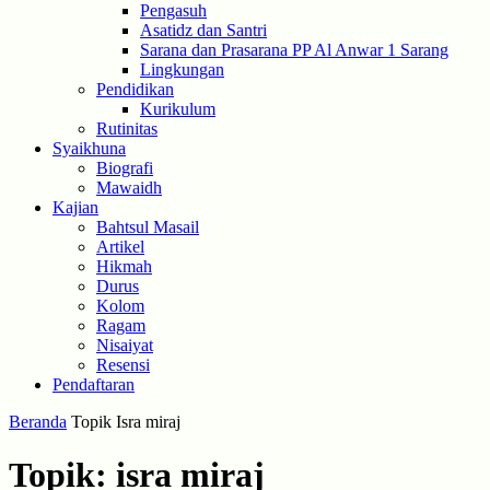
Pengasuh
Asatidz dan Santri
Sarana dan Prasarana PP Al Anwar 1 Sarang
Lingkungan
Pendidikan
Kurikulum
Rutinitas
Syaikhuna
Biografi
Mawaidh
Kajian
Bahtsul Masail
Artikel
Hikmah
Durus
Kolom
Ragam
Nisaiyat
Resensi
Pendaftaran
Beranda
Topik
Isra miraj
Topik: isra miraj