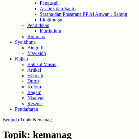
Pengasuh
Asatidz dan Santri
Sarana dan Prasarana PP Al Anwar 1 Sarang
Lingkungan
Pendidikan
Kurikulum
Rutinitas
Syaikhuna
Biografi
Mawaidh
Kajian
Bahtsul Masail
Artikel
Hikmah
Durus
Kolom
Ragam
Nisaiyat
Resensi
Pendaftaran
Beranda
Topik
Kemanag
Topik: kemanag