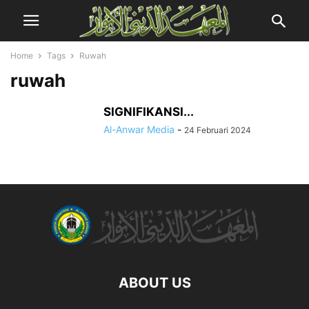
Home
Tags
Ruwah
ruwah
SIGNIFIKANSI...
Al-Anwar Media
-
24 Februari 2024
ABOUT US