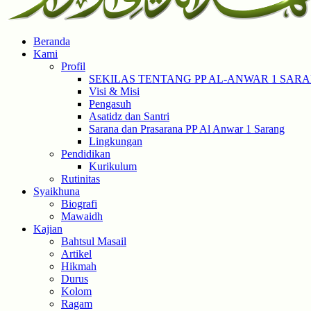
Beranda
Kami
Profil
SEKILAS TENTANG PP AL-ANWAR 1 SAR
Visi & Misi
Pengasuh
Asatidz dan Santri
Sarana dan Prasarana PP Al Anwar 1 Sarang
Lingkungan
Pendidikan
Kurikulum
Rutinitas
Syaikhuna
Biografi
Mawaidh
Kajian
Bahtsul Masail
Artikel
Hikmah
Durus
Kolom
Ragam