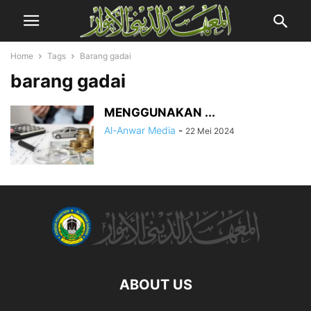
Home
Tags
Barang gadai
barang gadai
MENGGUNAKAN ...
Al-Anwar Media
-
22 Mei 2024
ABOUT US