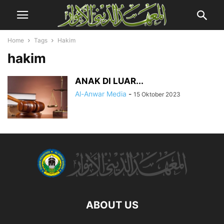
Home
Tags
Hakim
hakim
ANAK DI LUAR...
Al-Anwar Media
-
15 Oktober 2023
ABOUT US