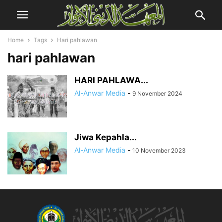
Home
Tags
Hari pahlawan
hari pahlawan
HARI PAHLAWA...
Al-Anwar Media
-
9 November 2024
Jiwa Kepahla...
Al-Anwar Media
-
10 November 2023