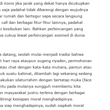
i ironis jika jarak yang dekat hanya dicukupkan
n saja padahal tidak dibarengi dengan wujudnya
ar rumah dan bertegur sapa secara langsung
all dan berbagai fitur-fitur lainnya, padahal
ki kesibukan lain. Bahkan perbincangan yang
asa cukup lewat perbincangan sosmed di dunia
ya datang, seolah mulai menjadi tradisi bahwa
 hari raya ataupun sugeng riyaden, permohonan
atau chat dengan kata-kata mutiara, pantun atau
k suatu kalimat, ditambah lagi sekarang sedang
lakukan silaturrahim dengan bertatap muka (face
 bantu pada mulanya sungguh membantu kita
 masyarakat justru terlena dengan berbagai
 diiringi kesiapan moral menghadapinya.
ua siap menghadapinya, sudah siapkah moral