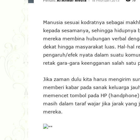
Penulis
Al-Anwar Media
-
18 Februari 2015
79
Manusia sesuai kodratnya sebagai makh
kepada sesamanya, sehingga hidupnya 
mereka membina hubungan verbal dengan 
dekat hingga masyarakat luas. Hal-hal r
pengaruh/efek nyata dalam suatu komun
retak gara-gara keengganan salah satu
Jika zaman dulu kita harus mengirim su
memberi kabar pada sanak keluarga jauh
memencet tombol pada HP (handphone) la
masih dalam taraf wajar jika jarak yan
mereka.