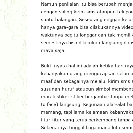
Namun penilaian itu bisa berubah menjad
dengan saling kirim sms ataupun telepo
suatu halangan. Seseorang enggan kelu
hanya gara-gara bisa dilakukannya video c
waktunya begitu longgar dan tak memili
semestinya bisa dilakukan langsung dir
maya saja.
Bukti nyata hal ini adalah ketika hari ra
kebanyakan orang mengucapkan selamat
maaf dan sebagainya melalui kirim sms 
susunan huruf ataupun simbol membentu
marak stiker-stiker bergambar tanpa me
to face) langsung. Kegunaan alat-alat
memang, tapi lama kelamaan kebanyakan
fitur-fitur yang terus berkembang tanpa
Sebenarnya tinggal bagaimana kita sem