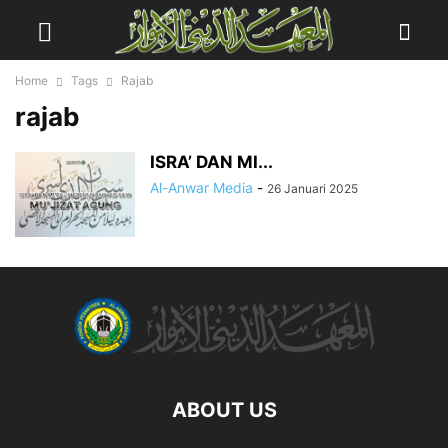
Home
Tags
Rajab
rajab
ISRA’ DAN MI...
Al-Anwar Media
-
26 Januari 2025
ABOUT US