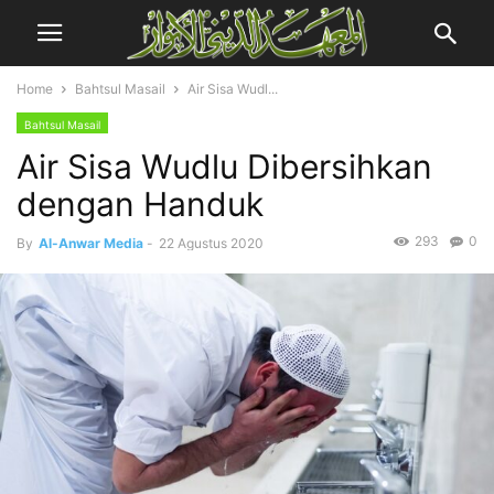
Home
Bahtsul Masail
Air Sisa Wudl...
Bahtsul Masail
Air Sisa Wudlu Dibersihkan
dengan Handuk
293
0
By
Al-Anwar Media
-
22 Agustus 2020