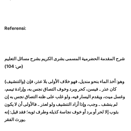
Referensi:
شرح المقدمة الحضرمية
المسمى بشرى الكريم بشرح مسائل التعليم
(ص: 104)
(والتنشيف) وهو: أخذ الماء بنحو منديل، فهو خلاف الأولى بلا عذر، فإن
كان عذر .. فيسن، كحر وبرد وخوف التصاق نجس به، وإرادة تيمم،
وغسل ميت، ويقدم اليسار فيه، ولو غلب على ظنه التصاق نجس به إن
لم ينشف .. وجب، وإذا أراد التنشيف ولو لعذر .. فالأولى أن لا يكون
بثوب إلا لحر أو برد أو خوف نجاسة كذيله وطرف ثوبه؛ فقد قيل: إنه
يورث الفقر.