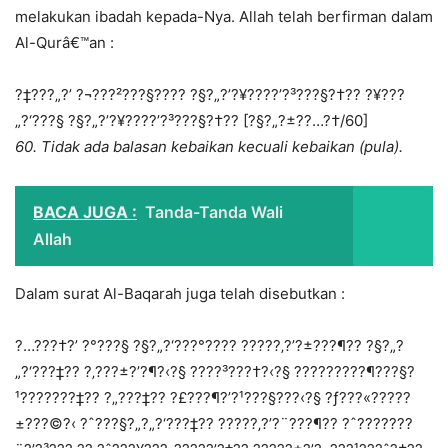
melakukan ibadah kepada-Nya. Allah telah berfirman dalam
Al-Qurâ€™an :
?‡???„?’ ?¬???²???§???? ?§?„?’?¥???­?’?³???§?†?? ?¥???
„?‘???§ ?§?„?’?¥???­?’?³???§?†?? [?§?„?±?­?…?†/60]
60. Tidak ada balasan kebaikan kecuali kebaikan (pula).
BACA JUGA :
Tanda-Tanda Wali
Allah
Dalam surat Al-Baqarah juga telah disebutkan :
?…???†?’ ?°???§ ?§?„?‘???°???? ?????‚?’?±???¶?? ?§?„?
„?‘???‡?? ?‚???±?’?¶?‹?§ ?­???³???†?‹?§ ?????????¶???§?
¹???????‡?? ?„???‡?? ?£???¶?’?¹???§???‹?§ ?ƒ???«?????
±???©?‹ ?ˆ???§?„?„?‘???‡?? ?????‚?’?¨???¶?? ?ˆ???????