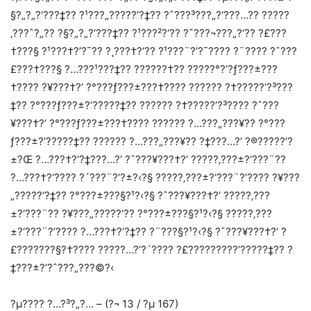
§?„?„?‘???‡?? ?¹???„?????’?‡?? ?ˆ???³???„?‘???…?? ?????
‚???ˆ?„?? ?§?„?„?‘???‡?? ?¹???²?‘?? ?ˆ???¬???„?‘?? ?£???
†???§ ?¹???†?’?¯?? ?¸???†?‘?? ?¹???¨?’?¯???? ?¨???? ?ˆ???
£???†???§ ?…???¹???‡?? ?­?????†?? ?????°?’?ƒ???±???
†???? ?¥???†?’ ?°???ƒ???±???†???? ?????? ?†?????’?³???
‡?? ?°???ƒ???±?’?????‡?? ?????? ?†?????’?³???? ?ˆ???
¥???†?’ ?°???ƒ???±???†???? ?????? ?…???„???¥?? ?°???
ƒ???±?’?????‡?? ?????? ?…???„???¥?? ?‡???…?’ ?®?????’?
±?Œ ?…???†?’?‡???…?’ ?ˆ???¥???†?’ ?????‚???±?‘???¨??
?…???†?‘???? ?´???¨?’?±?‹?§ ?????‚???±?‘???¨?’???? ?¥???
„?????’?‡?? ?°???±???§?¹?‹?§ ?ˆ???¥???†?’ ?????‚???
±?‘???¨?? ?¥???„?????‘?? ?°???±???§?¹?‹?§ ?????‚???
±?‘???¨?’???? ?…???†?’?‡?? ?¨???§?¹?‹?§ ?ˆ???¥???†?’ ?
£???????§?†???? ?????…?’?´???? ?£?????????’?????‡?? ?
‡???±?’?ˆ???„???©?‹
?µ?­???­ ?…?³?„?… – (?¬ 13 / ?µ 167)