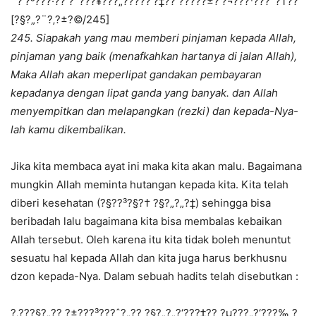
¨?’?³???·?? ?ˆ???¥???„?????’?‡?? ?????±?’?¬???¹???ˆ?†??
[?§?„?¨?‚?±?©/245]
245. Siapakah yang mau memberi pinjaman kepada Allah,
pinjaman yang baik (menafkahkan hartanya di jalan Allah),
Maka Allah akan meperlipat gandakan pembayaran
kepadanya dengan lipat ganda yang banyak. dan Allah
menyempitkan dan melapangkan (rezki) dan kepada-Nya-
lah kamu dikembalikan.
Jika kita membaca ayat ini maka kita akan malu. Bagaimana
mungkin Allah meminta hutangan kepada kita. Kita telah
diberi kesehatan (?§?­?³?§?† ?§?„?„?‡) sehingga bisa
beribadah lalu bagaimana kita bisa membalas kebaikan
Allah tersebut. Oleh karena itu kita tidak boleh menuntut
sesuatu hal kepada Allah dan kita juga harus berkhusnu
dzon kepada-Nya. Dalam sebuah hadits telah disebutkan :
?‚
???§?„?? ?±???³???ˆ?„?? ?§?„?„?‘???‡?? ?µ???„?‘???‰ ?