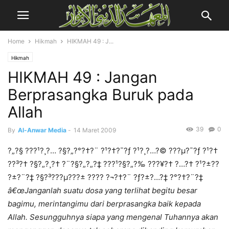
Home
Hikmah
HIKMAH 49 : J...
Hikmah
HIKMAH 49 : Jangan
Berprasangka Buruk pada
Allah
39
0
By
Al-Anwar Media
-
14 Maret 2009
?„?§ ???¹?¸?… ?§?„?°?†?¨ ?¹?†?¯?ƒ ?¹?¸?…?© ???µ?¯?ƒ ?¹?†
?­?³?† ?§?„?¸?† ?¨?§?„?„?‡ ???¹?§?„?‰ ???¥?† ?…?† ?¹?±??
?±?¨?‡ ?§?³???µ???± ???? ?¬?†?¨ ?ƒ?±?…?‡ ?°?†?¨?‡
â€œJanganlah suatu dosa yang terlihat begitu besar
bagimu, merintangimu dari berprasangka baik kepada
Allah. Sesungguhnya siapa yang mengenal Tuhannya akan