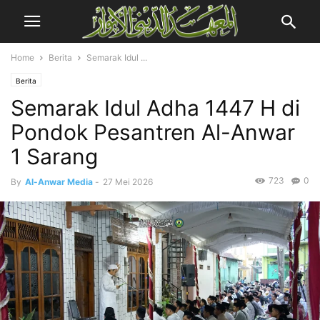
Home
Berita
Semarak Idul ...
Berita
Semarak Idul Adha 1447 H di
Pondok Pesantren Al-Anwar
1 Sarang
723
0
By
Al-Anwar Media
-
27 Mei 2026