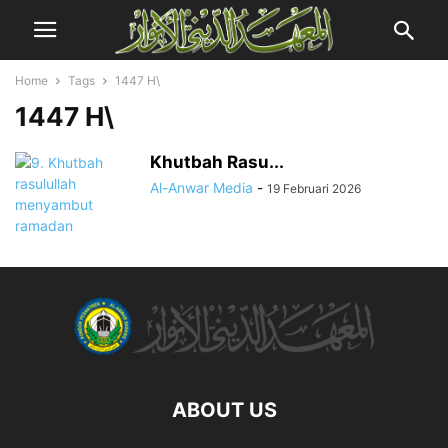
Home
Tags
1447 H\
1447 H\
Khutbah Rasu...
Al-Anwar Media
-
19 Februari 2026
ABOUT US