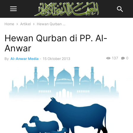
Home
Artikel
Hewan Qurban ...
Hewan Qurban di PP. Al-
Anwar
137
0
By
Al-Anwar Media
-
15 Oktober 2013