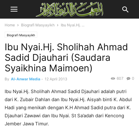
Home
Biografi Masyayikh
Ibu Nyai.Hj. ...
Biografi Masyayikh
Ibu Nyai.Hj. Sholihah Ahmad
Sadid Djauhari (Saudara
Syaikhina Maimoen)
607
0
By
Al-Anwar Media
-
12 April 2013
Ibu Nyai.Hj. Sholihah Ahmad Sadid Djauhari adalah putri
dari K. Zubair Dahlan dan Ibu Nyai.Hj. Aisyah binti K. Abdul
Hadi yang menikah dengan K.H Ahmad Sadid putra dari K.
Djauhari Zawawi dan Ibu Nyai. St Sa’adah dari Kencong
Jember Jawa Timur.