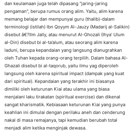
dan keulamaan juga telah dipasang "jaring-jaring
pengaman", berupa rumus orang alim. Yaitu, alim karena
memang belajar dan mempunyai guru (thalib)-dalam
terminologi (istilah) Ibn Qoyym Al-Jauzy (Madarij al-Salikin)
disebut â€?Ilm Jally, atau menurut Al-Ghozali (Ihya’ Ulum
al-Din) disebut bi al-ta’alum, atau seorang alim karena
laduni, berupa kepandaian yang langsung dianugrahkan
oleh Tuhan kepada orang-orang terpilih. Dalam bahasa Al-
Ghazali disebut bi al-taqorub, yaitu ilmu yag diperoleh
langsung oleh karena spiritual impact (dampak yang kuat
dari spiritual). Kepandaian yang terakhir ini biasanya
dimiliki oleh keturunan Kiai atau ulama yang biasa
menjalani laku tirakatan (spiritual exercise) dan dikenal
sangat kharismatik. Kebiasaan keturunan Kiai yang punya
keahlian ini dimulai dengan perilaku aneh dan cenderung
nakal di masa remajanya, tapi kemudian berubah total
menjadi alim ketika menginjak dewasa.