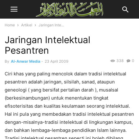
Home
Artikel
Jaringan Inte...
Jaringan Intelektual
Pesantren
338
0
By
Al-Anwar Media
-
23 April 2009
Ciri khas yang paling mencolok dalam tradisi intelektual
pesantren adalah jaringan, silsilah, sanad, ataupun
geneologi ( yang bersifat pertalian darah ), musalsal
(berkesinambungan) untuk menentukan tingkat
efisoterisitas dan kualitas keulamaan seorang intelektual.
Hal ini pula yang membedakan tradisi intelektual pesantren
dengan-misalnya-tradisi intelektual di lingkungan kampus,
dan bahkan lembaga-lembaga pendidikan Islam lainnya.
Tradisi intelektual pesantren seperti ini boleh dibilang