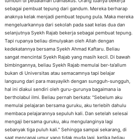
tumbuh di pedalaman Damaskus. Orang tuanya bekerja
sebagai pembuat tepung dari gandum. Mereka berharap
anaknya kelak menjadi pembuat tepung pula. Maka mereka
mengeluarkannya dari sekolah pada saat kelas dua dan
selanjutnya Syekh Rajab bekerja sebagai pembuat tepung.
Tapi rupanya beliau dimulyakan oleh Allah dengan
kedekatannya bersama Syekh Ahmad Kaftaru. Beliau
sangat mencintai Syekh Rajab yang masih kecil. Di bawah
bimbingannya, beliau Syekh Rajab memulai ber-ta’allum
bukan di Universitas atau semacamnya tapi belajar
langsung dari para masyayikh dengan sungguh-sungguh,
hal ini diakui sendiri oleh guru-gurunya bagaimana ia
bertholabul ilmi. Beliau pernah berkata: "Sebelum aku
memulai pelajaran bersama guruku, aku terlebih dahulu
membaca pelajarannya sepuluh kali. Dan setelah selesai
mengaji bersama guruku, aku mengulanginya lagi
sebanyak tiga puluh kali." Sehingga sampai sekarang, di
saat mencapai umur yang tidak muda lagi, ketika beliau