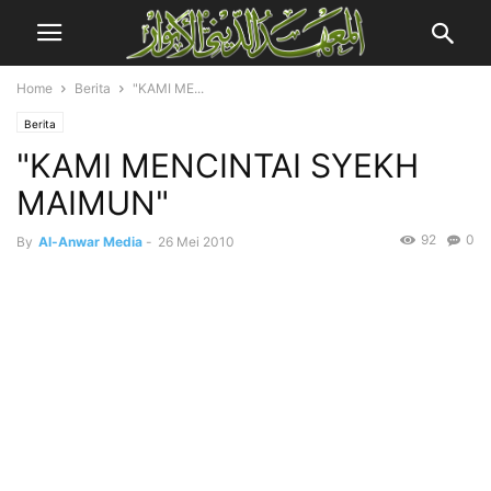
Home
Berita
"KAMI ME...
Berita
"KAMI MENCINTAI SYEKH
MAIMUN"
92
0
By
Al-Anwar Media
-
26 Mei 2010