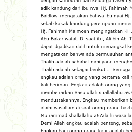
dengan sambutan dari keluarga Lasem ya
adik kandung dari ibu nyai Hj. Fahimah
Baidlowi mengatakan bahwa ibu nyai Hj.
sebab kakak kandung perempuan menemp
Hj. Fahimah Maimoen mengingatkan KH. H
Abu Bakar wafat. Di saat itu, Ali bin Abi
dapat dijadikan dalil untuk menangkal 
mengatakan bahwa ada permusuhan antara 
Thalib adalah sahabat nabi yang menghor
Thalib adalah sebagai berikut : "Semog
engkau adalah orang yang pertama kali
kali beriman. Engkau adalah orang yang
membenarkan Rasulullah shallallahu â€?
mendustakannya. Engkau memberikan b
alaihi wasallam di saat orang-orang bak
Muhammad shallallahu â€?alaihi wasall
Demi Allah engkau adalah benteng, se
Engkau bagi orang-orang kafir adalah be