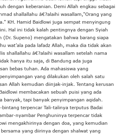
h dengan keberanian. Demi Allah engkau sebagai
mad shallallahu â€?alaihi wasallam,"Orang yang
ya." KH. Hamid Baidlowi juga sempat menyingung
ni. Hal ini tidak kalah pentingnya dengan Syiah
en (Dr. Supeno) mengatakan bahwa barang siapa
 wat’ala pada lafadz Allah, maka dia tidak akan
is shallallahu â€?alaihi wasallam setelah nama
dak hanya itu saja, di Bandung ada juga
san bebas tuhan. Ada mahasiswa yang
penyimpangan yang dilakukan oleh salah satu
an Allah kemudian diinjak-injak. Tentang kerusan
 Baidlowi membacakan sebuah puisi yang ada
ya banyak, tapi banyak penyimpangan aqidah.
bintang terpencar Tali-talinya terputus Badai
yambar-nyambar Penghuninya terpencar tidak
lowi mengakhirinya dengan doa, yang kemudian
bersama yang diirinya dengan shalwat yang