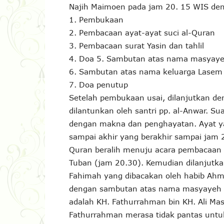
Najih Maimoen pada jam 20. 15 WIS deng
1. Pembukaan
2. Pembacaan ayat-ayat suci al-Quran
3. Pembacaan surat Yasin dan tahlil
4. Doa 5. Sambutan atas nama masyay
6. Sambutan atas nama keluarga Lasem
7. Doa penutup
Setelah pembukaan usai, dilanjutkan d
dilantunkan oleh santri pp. al-Anwar. S
dengan makna dan penghayatan. Ayat yan
sampai akhir yang berakhir sampai jam 2
Quran beralih menuju acara pembacaan Ya
Tuban (jam 20.30). Kemudian dilanjutk
Fahimah yang dibacakan oleh habib Ahma
dengan sambutan atas nama masyayeh S
adalah KH. Fathurrahman bin KH. Ali Ma
Fathurrahman merasa tidak pantas untu