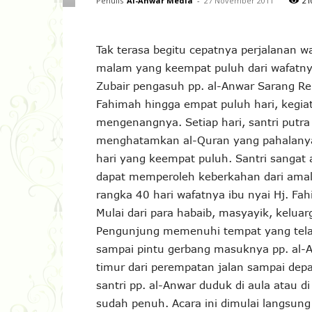
Penulis
Al-Anwar Media
-
27 November 2011
21
Tak terasa begitu cepatnya perjalanan 
malam yang keempat puluh dari wafatnya 
Zubair pengasuh pp. al-Anwar Sarang Re
Fahimah hingga empat puluh hari, kegiat
mengenangnya. Setiap hari, santri putra 
menghatamkan al-Quran yang pahalanya 
hari yang keempat puluh. Santri sangat 
dapat memperoleh keberkahan dari amalan
rangka 40 hari wafatnya ibu nyai Hj. Fah
Mulai dari para habaib, masyayik, keluar
Pengunjung memenuhi tempat yang telah 
sampai pintu gerbang masuknya pp. al-A
timur dari perempatan jalan sampai depa
santri pp. al-Anwar duduk di aula atau 
sudah penuh. Acara ini dimulai langsung