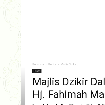
Beranda
Berita
Majlis Dzikir...
Berita
Majlis Dzikir D
Hj. Fahimah Ma