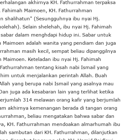
berhalangan akhirnya KH. Fathurrahman terpaksa
j. Fahimah Maimoen, KH. Fathurrahman
n shalihatun" (Sesungguhnya ibu nyai Hj.
lehah). Selain shelehah, ibu nyai Hj. Fahimah
sabar dalam menghdapi hidup ini. Sabar untuk
mah Maimoen adalah wanita yang pendiam dan juga
rrahman masih kecil, sempat beliau dipanggilnya
ah Maimoen. Keteladan ibu nyai Hj. Fahimah
Fathurrahman tentang kisah nabi Ismail yang
rahim untuk menjalankan perintah Allah. Buah
llah yang berupa nabi Ismail yang asalnya mau
an juga ada kesabaran lain yang terlihat ketika
 berjumlah 314 melawan orang kafir yang berjumlah
am akhirnya kemenangan berada di tangan orang
thurrahman, beliau mengatakan bahwa sabar dan
hnya, KH. Fathurrahman mendoakan almarhumah ibu
lah sambutan dari KH. Fathurrahman, dilanjutkan