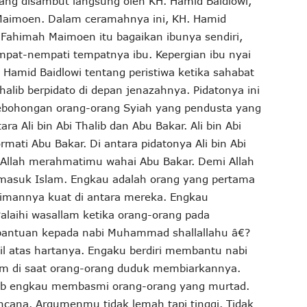
ng disambut langsung oleh KH. Hamid Baidlowi,
 Maimoen. Dalam ceramahnya ini, KH. Hamid
 Fahimah Maimoen itu bagaikan ibunya sendiri,
at-nempati tempatnya ibu. Kepergian ibu nyai
amid Baidlowi tentang peristiwa ketika sahabat
 Thalib berpidato di depan jenazahnya. Pidatonya ini
kebohongan orang-orang Syiah yang pendusta yang
Ali bin Abi Thalib dan Abu Bakar. Ali bin Abi
mati Abu Bakar. Di antara pidatonya Ali bin Abi
a Allah merahmatimu wahai Abu Bakar. Demi Allah
 masuk Islam. Engkau adalah orang yang pertama
 imannya kuat di antara mereka. Engkau
alaihi wasallam ketika orang-orang pada
antuan kepada nabi Muhammad shallallahu â€?
hil atas hartanya. Engaku berdiri membantu nabi
am di saat orang-orang duduk membiarkannya.
bab engkau membasmi orang-orang yang murtad.
ncana. Argumenmu tidak lemah tapi tinggi. Tidak