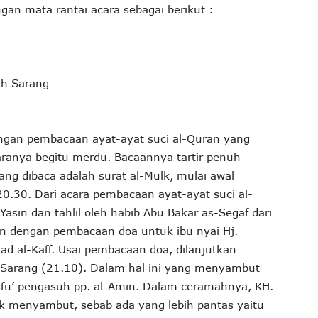
an mata rantai acara sebagai berikut :
eh Sarang
engan pembacaan ayat-ayat suci al-Quran yang
uaranya begitu merdu. Bacaannya tartir penuh
g dibaca adalah surat al-Mulk, mulai awal
0.30. Dari acara pembacaan ayat-ayat suci al-
sin dan tahlil oleh habib Abu Bakar as-Segaf dari
an dengan pembacaan doa untuk ibu nyai Hj.
d al-Kaff. Usai pembacaan doa, dilanjutkan
arang (21.10). Dalam hal ini yang menyambut
sfu’ pengasuh pp. al-Amin. Dalam ceramahnya, KH.
k menyambut, sebab ada yang lebih pantas yaitu