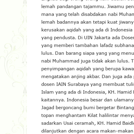
lemah pandangan tajammu. Jiwamu penu
mana yang telah disabdakan nabi Muham
lemah badannya akan tetapi kuat jiwan
kerusakan aqidah yang ada di Indonesia i
yang pendusta. Di UIN Jakarta ada Dos
yang memberi tambahan lafadz subhanahu
lulus. Dan barang siapa yang yang menul
nabi Muhammad juga tidak akan lulus. Ti
penyimpangan aqidah yang berupa kawa
mengatakan anjing akbar. Dan juga ada 
dosen IAIN Surabaya yang membuat tulis
Islam yang ada di Indonesia, KH. Hamid
kaitannya. Indonesia besar dan ulaman
Jagad bergoncang bumi bergetar Bintang-
topan menghantam Kilat halilintar men
sadarkan Usai ceramah, KH. Hamid Baid
dilanjutkan dengan acara makan-makan 