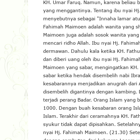
KH. Umar Faruq. Namun, karena beliau 
yang menggantinya. Tentang ibu nyai H
menyebutnya sebagai "Innaha lamar atu
Fahimah Maimoen adalah wanita yang sho
Maimoen juga adalah sosok wanita yang 
mencari ridho Allah. Ibu nyai Hj. Fahi
dermawan. Dahulu kala ketika KH. Fathu
dan diberi uang oleh ibu nyai Hj. Fahim
Maimoen yang sabar, mengingatkan KH. 
sabar ketika hendak disembelih nabi Ib
kesabarannya menjadikan anugrah dari A
disembelih digantinya dengan kambing. D
terjadi perang Badar. Orang Islam yang
1000. Dengan buah kesabaran orang Isl
Islam. Terakhir dari ceramahnya KH. Fa
syukur tidak dapat dipisahkan. Setela
nyai Hj. Fahimah Maimoen. (21.30) Sete