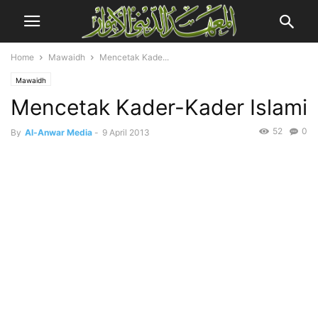
Home
Mawaidh
Mencetak Kade...
Mawaidh
Mencetak Kader-Kader Islami
52
0
By
Al-Anwar Media
-
9 April 2013