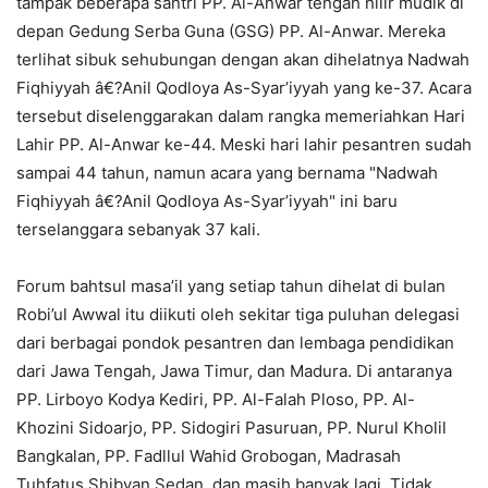
tampak beberapa santri PP. Al-Anwar tengah hilir mudik di
depan Gedung Serba Guna (GSG) PP. Al-Anwar. Mereka
terlihat sibuk sehubungan dengan akan dihelatnya Nadwah
Fiqhiyyah â€?Anil Qodloya As-Syar’iyyah yang ke-37. Acara
tersebut diselenggarakan dalam rangka memeriahkan Hari
Lahir PP. Al-Anwar ke-44. Meski hari lahir pesantren sudah
sampai 44 tahun, namun acara yang bernama "Nadwah
Fiqhiyyah â€?Anil Qodloya As-Syar’iyyah" ini baru
terselanggara sebanyak 37 kali.
Forum bahtsul masa’il yang setiap tahun dihelat di bulan
Robi’ul Awwal itu diikuti oleh sekitar tiga puluhan delegasi
dari berbagai pondok pesantren dan lembaga pendidikan
dari Jawa Tengah, Jawa Timur, dan Madura. Di antaranya
PP. Lirboyo Kodya Kediri, PP. Al-Falah Ploso, PP. Al-
Khozini Sidoarjo, PP. Sidogiri Pasuruan, PP. Nurul Kholil
Bangkalan, PP. Fadllul Wahid Grobogan, Madrasah
Tuhfatus Shibyan Sedan, dan masih banyak lagi. Tidak