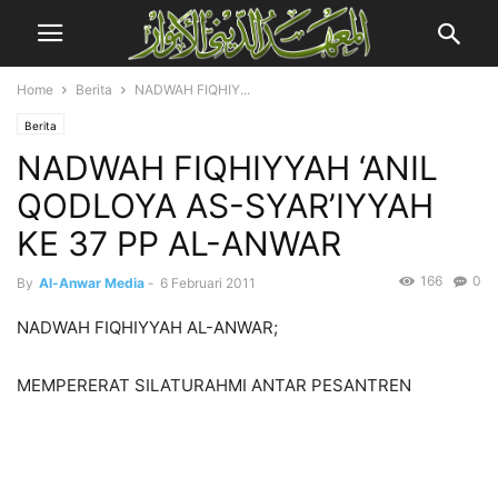
Home
Berita
NADWAH FIQHIY...
Berita
NADWAH FIQHIYYAH ‘ANIL
QODLOYA AS-SYAR’IYYAH
KE 37 PP AL-ANWAR
166
0
By
Al-Anwar Media
-
6 Februari 2011
NADWAH FIQHIYYAH AL-ANWAR;
MEMPERERAT SILATURAHMI ANTAR PESANTREN