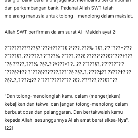
dan perkembangan bank. Padahal Allah SWT telah
melarang manusia untuk tolong – menolong dalam maksiat.
Allah SWT berfirman dalam surat Al -Maidah ayat 2:
?ˆ???????¹???§?ˆ???†???ˆ?§ ?¹???„???‰ ?§?„?’?¨???±?‘??
?ˆ???§?„???‘???‚?’?ˆ???‰ ?ˆ???„???§ ?????¹???§?ˆ???†???
ˆ?§ ?¹???„???‰ ?§?„?’?¥???«?’?…?? ?ˆ???§?„?’?¹???¯?’?
ˆ???§?†?? ?ˆ???§???‘???‚???ˆ?§ ?§?„?„?‘???‡?? ?¥???†?‘??
?§?„?„?‘???‡?? ?´???¯?????¯?? ?§?„?’?¹???‚???§?¨??
"Dan tolong-menolonglah kamu dalam (mengerjakan)
kebajikan dan takwa, dan jangan tolong-menolong dalam
berbuat dosa dan pelanggaran. Dan bertakwalah kamu
kepada Allah, sesungguhnya Allah amat berat siksa-Nya".
[22]