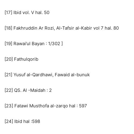
[17] Ibid vol. V hal. 50
[18] Fakhruddin Ar Rozi, Al-Tafsir al-Kabir vol 7 hal. 80
[19] Rawai’ul Bayan : 1/302 ]
[20] Fathulqorib
[21] Yusuf al-Qardhawi, Fawaid al-bunuk
[22] QS. Al -Maidah : 2
[23] Fatawi Musthofa al-zarqo hal : 597
[24] Ibid hal :598