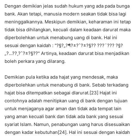
Dengan demikian jelas sudah hukum yang ada pada bunga
bank. Akan tetapi, manusia modern seakan tidak bisa lagi
meninggalkannya. Meskipun demikian, keharaman ini tetap
tidak bisa dihilangkan, kecuali dalam keadaan darurat maka
diperbolehkan untuk menabung uang di bank. Hal ini
sesuai dengan kaidah : "?§?„?¶?±?ˆ?±?§?? ???¨???­ ?§?
„?…?­?¸?ˆ?±?§??" Artinya, keadaan darurat bisa menjadikan
boleh perkara yang dilarang.
Demikian pula ketika ada hajat yang mendesak, maka
diperbolehkan untuk menabung di bank. Sebab terkadang
hajat bisa ditempatkan sebagai dlarurat.[23] Hajat ini
contohnya adalah menitipkan uang di bank dengan tujuan
untuk menjaganya agar aman dan tidak ada tempat lain
yang aman kecuali bank dan tidak ada bank yang sesuai
syariat Islam. Namun, penabungan uang harus disesuaikan
dengan kadar kebutuhan[24]. Hal ini sesuai dengan kaidah