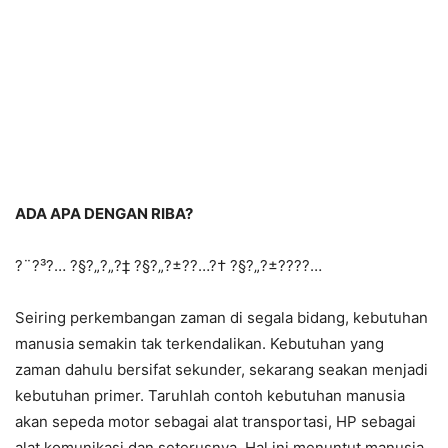
ADA APA DENGAN RIBA?
?¨?³?… ?§?„?„?‡ ?§?„?±?­?…?† ?§?„?±?­???…
Seiring perkembangan zaman di segala bidang, kebutuhan
manusia semakin tak terkendalikan. Kebutuhan yang
zaman dahulu bersifat sekunder, sekarang seakan menjadi
kebutuhan primer. Taruhlah contoh kebutuhan manusia
akan sepeda motor sebagai alat transportasi, HP sebagai
alat komunikasi dan seterusnya. Hal ini menuntut manusia