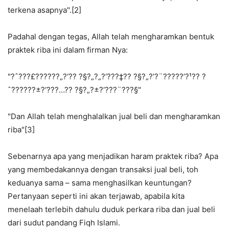
terkena asapnya".[2]
Padahal dengan tegas, Allah telah mengharamkan bentuk
praktek riba ini dalam firman Nya:
"?ˆ???£???­???„?‘?? ?§?„?„?‘???‡?? ?§?„?’?¨?????’?¹?? ?
ˆ???­???±?‘???…?? ?§?„?±?‘???¨???§"
"Dan Allah telah menghalalkan jual beli dan mengharamkan
riba"[3]
Sebenarnya apa yang menjadikan haram praktek riba? Apa
yang membedakannya dengan transaksi jual beli, toh
keduanya sama – sama menghasilkan keuntungan?
Pertanyaan seperti ini akan terjawab, apabila kita
menelaah terlebih dahulu duduk perkara riba dan jual beli
dari sudut pandang Fiqh Islami.