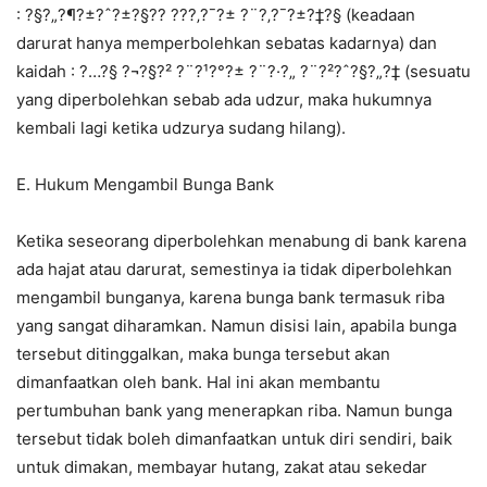
: ?§?„?¶?±?ˆ?±?§?? ???‚?¯?± ?¨?‚?¯?±?‡?§ (keadaan
darurat hanya memperbolehkan sebatas kadarnya) dan
kaidah : ?…?§ ?¬?§?² ?¨?¹?°?± ?¨?·?„ ?¨?²?ˆ?§?„?‡ (sesuatu
yang diperbolehkan sebab ada udzur, maka hukumnya
kembali lagi ketika udzurya sudang hilang).
E. Hukum Mengambil Bunga Bank
Ketika seseorang diperbolehkan menabung di bank karena
ada hajat atau darurat, semestinya ia tidak diperbolehkan
mengambil bunganya, karena bunga bank termasuk riba
yang sangat diharamkan. Namun disisi lain, apabila bunga
tersebut ditinggalkan, maka bunga tersebut akan
dimanfaatkan oleh bank. Hal ini akan membantu
pertumbuhan bank yang menerapkan riba. Namun bunga
tersebut tidak boleh dimanfaatkan untuk diri sendiri, baik
untuk dimakan, membayar hutang, zakat atau sekedar