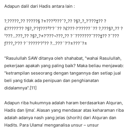
Adapun dalil dari Hadis antara lain :
?‚?????„?? ?????§ ?±???³???ˆ?„?? ?§?„?„?‘???‡?? ?
£?????‘?? ?§?„?’?ƒ???³?’?¨?? ?£???·?’?????¨?? ?‚???§?„?? ?
¹???…???„?? ?§?„?±?‘???¬???„?? ?¨???????¯???‡?? ?ˆ???
ƒ???„?‘?? ?¨?????’?¹?? ?…???¨?’?±???ˆ?±
"Rasulullah SAW ditanya oleh shahabat, "wahai Rasulullah,
pekerjaan apakah yang paling baik? Maka beliau menjawab:
"ketrampilan seseorang dengan tangannya dan setiap jual
beli yang tidak ada penipuan dan penghianatan
didalamnya".[11]
Adapun riba hukumnya adalah haram berdasarkan Alquran,
Hadis dan Ijma’. Alasan yang mendasar atas keharaman riba
adalah adanya nash yang jelas (shorih) dari Alquran dan
Hadits. Para Ulama’ menganalisa unsur – unsur