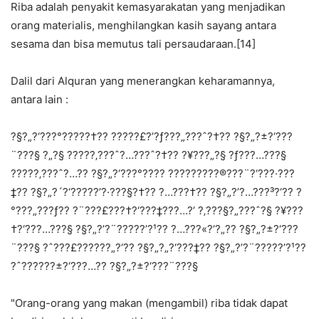
Riba adalah penyakit kemasyarakatan yang menjadikan
orang materialis, menghilangkan kasih sayang antara
sesama dan bisa memutus tali persaudaraan.[14]
Dalil dari Alquran yang menerangkan keharamannya,
antara lain :
?§?„?‘???°?????†?? ?????£?’?ƒ???„???ˆ?†?? ?§?„?±?‘???
¨???§ ?„?§ ?????‚???ˆ?…???ˆ?†?? ?¥???„?§ ?ƒ???…???§
?????‚???ˆ?…?? ?§?„?‘???°???? ?????????®???¨?‘???·???
‡?? ?§?„?´?‘?????’?·???§?†?? ?…???†?? ?§?„?’?…???³?‘?? ?
°???„???ƒ?? ?¨???£???†?‘???‡???…?’ ?‚???§?„???ˆ?§ ?¥???
†?‘???…???§ ?§?„?’?¨?????’?¹?? ?…???«?’?„?? ?§?„?±?‘???
¨???§ ?ˆ???£???­???„?‘?? ?§?„?„?‘???‡?? ?§?„?’?¨?????’?¹??
?ˆ???­???±?‘???…?? ?§?„?±?‘???¨???§
"Orang-orang yang makan (mengambil) riba tidak dapat