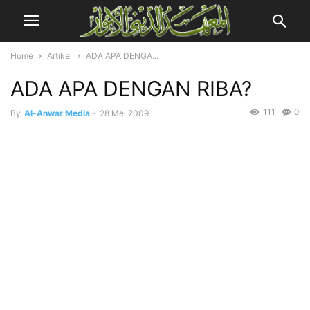
Home
Artikel
ADA APA DENGA...
ADA APA DENGAN RIBA?
111
0
By
Al-Anwar Media
-
28 Mei 2009