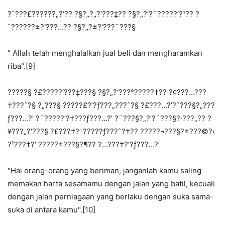
?ˆ???£???­???„?‘?? ?§?„?„?‘???‡?? ?§?„?’?¨?????’?¹?? ?
ˆ???­???±?‘???…?? ?§?„?±?‘???¨???§
" Allah telah menghalalkan jual beli dan mengharamkan
riba".[9]
?????§ ?£?????‘???‡???§ ?§?„?‘???°?????†?? ?¢???…???
†???ˆ?§ ?„???§ ?????£?’?ƒ???„???ˆ?§ ?£???…?’?ˆ???§?„???
ƒ???…?’ ?¨?????’?†???ƒ???…?’ ?¨???§?„?’?¨???§?·???„?? ?
¥???„?‘???§ ?£???†?’ ?????ƒ???ˆ?†?? ?????¬???§?±???©?‹
?¹???†?’ ?????±???§?¶?? ?…???†?’?ƒ???…?’
"Hai orang-orang yang beriman, janganlah kamu saling
memakan harta sesamamu dengan jalan yang batil, kecuali
dengan jalan perniagaan yang berlaku dengan suka sama-
suka di antara kamu".[10]