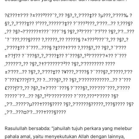
?£???†?‘?? ?±???³???ˆ?„?? ?§?„?„?‘???‡?? ?µ???„?‘???‰ ?
§?„?„?‘???‡?? ?¹???„?????’?‡?? ?ˆ???³???„?‘???…?? ?‚???§?
„?? ?§?¬?’?????†???¨???ˆ?§ ?§?„?³?‘???¨?’?¹?? ?§?„?’?…???
ˆ?¨???‚???§???? ?‚?????„?? ?????§ ?±???³???ˆ?„?? ?§?„?
„?‘???‡?? ?ˆ???…???§ ?‡???†?‘?? ?‚???§?„?? ?§?„?´?‘???
±?’?ƒ?? ?¨???§?„?„?‘???‡?? ?ˆ???§?„?³?‘???­?’?±?? ?ˆ???
‚?????’?„?? ?§?„?†?‘?????’?³?? ?§?„?‘???????? ?­???
±?‘???…?? ?§?„?„?‘???‡?? ?¥???„?‘???§ ?¨???§?„?’?­???‚?‘??
?ˆ???£???ƒ?’?„?? ?…???§?„?? ?§?„?’???????????…?? ?ˆ???
£???ƒ?’?„?? ?§?„?±?‘???¨???§ ?ˆ???§?„???‘???ˆ???„?‘????
?????ˆ?’?…?? ?§?„?²?‘???­?’???? ?ˆ???‚???°?’???? ?§?
„?’?…???­?’?µ???†???§???? ?§?„?’?????§?????„???§???? ?§?
„?’?…???¤?’?…???†???§????
Rasulullah bersabda: "jahuilah tujuh perkara yang melebur
pahala amal, yaitu menyekutukan Allah dengan lainnya,