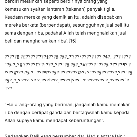
berdiri melainkan seperti berdirinya orang yang
kemasukan syaitan lantaran (tekanan) penyakit gila.
Keadaan mereka yang demikian itu, adalah disebabkan
mereka berkata (berpendapat), sesungguhnya jual beli itu
sama dengan riba, padahal Allah telah menghalalkan jual
beli dan mengharamkan riba".[15]
?????§ ?£?????‘???‡???§ ?§?„?‘???°?????†?? ?¢?…???†???
ˆ?§ ?„?§ ?????£?’?ƒ???„???ˆ?§ ?§?„?±?‘???¨???§ ?£???¶?’?
¹???§???‹?§ ?…???¶???§?¹???????©?‹ ?ˆ???§???‘???‚???ˆ?§
?§?„?„?‘???‡?? ?„???¹???„?‘???ƒ???…?’ ???????’?„???­???ˆ?
†??
"Hai orang-orang yang beriman, janganlah kamu memakan
riba dengan berlipat ganda dan bertaqwalah kamu kepada
Allah supaya kamu mendapat keberuntungan".
Sedangkan Dalil yang bersumber dari Hadis antara lain :