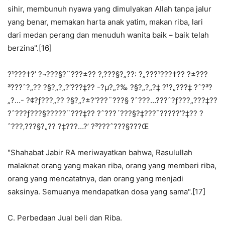
sihir, membunuh nyawa yang dimulyakan Allah tanpa jalur
yang benar, memakan harta anak yatim, makan riba, lari
dari medan perang dan menuduh wanita baik – baik telah
berzina".[16]
?¹???†?’ ?¬???§?¨???±?? ?‚???§?„??: ?„???¹???†?? ?±???
³???ˆ?„?? ?§?„?„?‘???‡?? -?µ?„?‰ ?§?„?„?‡ ?¹?„???‡ ?ˆ?³?
„?…- ?¢?ƒ???„?? ?§?„?±?‘???¨???§ ?ˆ???…???ˆ?ƒ???„???‡??
?ˆ???ƒ???§?????¨???‡?? ?ˆ???´???§?‡???¯?????’?‡?? ?
ˆ???‚???§?„?? ?‡???…?’ ?³???ˆ???§???Œ
"Shahabat Jabir RA meriwayatkan bahwa, Rasulullah
malaknat orang yang makan riba, orang yang memberi riba,
orang yang mencatatnya, dan orang yang menjadi
saksinya. Semuanya mendapatkan dosa yang sama".[17]
C. Perbedaan Jual beli dan Riba.