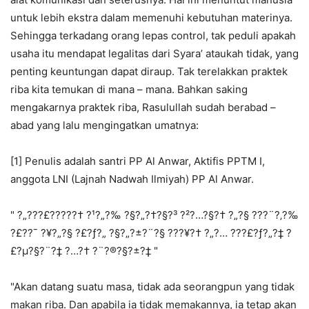
untuk lebih ekstra dalam memenuhi kebutuhan materinya.
Sehingga terkadang orang lepas control, tak peduli apakah
usaha itu mendapat legalitas dari Syara’ ataukah tidak, yang
penting keuntungan dapat diraup. Tak terelakkan praktek
riba kita temukan di mana – mana. Bahkan saking
mengakarnya praktek riba, Rasulullah sudah berabad –
abad yang lalu mengingatkan umatnya:
[1] Penulis adalah santri PP Al Anwar, Aktifis PPTM I,
anggota LNI (Lajnah Nadwah Ilmiyah) PP Al Anwar.
" ?„???£?????† ?¹?„?‰ ?§?„?†?§?³ ?²?…?§?† ?„?§ ???¨?‚?‰
?£?­?¯ ?¥?„?§ ?£?ƒ?„ ?§?„?±?¨?§ ???¥?† ?„?… ???£?ƒ?„?‡ ?
£?µ?§?¨?‡ ?…?† ?¨?®?§?±?‡ "
"Akan datang suatu masa, tidak ada seorangpun yang tidak
makan riba. Dan apabila ia tidak memakannya, ia tetap akan