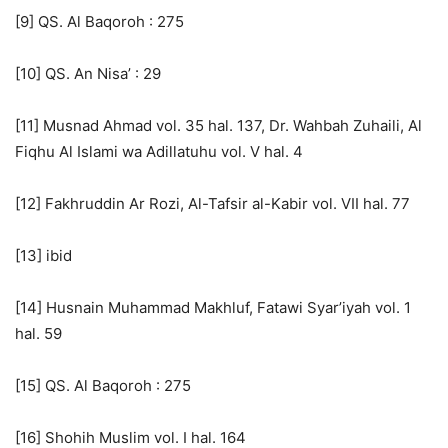
[9] QS. Al Baqoroh : 275
[10] QS. An Nisa’ : 29
[11] Musnad Ahmad vol. 35 hal. 137, Dr. Wahbah Zuhaili, Al
Fiqhu Al Islami wa Adillatuhu vol. V hal. 4
[12] Fakhruddin Ar Rozi, Al-Tafsir al-Kabir vol. VII hal. 77
[13] ibid
[14] Husnain Muhammad Makhluf, Fatawi Syar’iyah vol. 1
hal. 59
[15] QS. Al Baqoroh : 275
[16] Shohih Muslim vol. I hal. 164