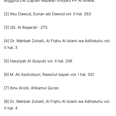
anggota LNI (Lajnah Nadwah Ilmiyah) PP Al Anwar.
[2] Abu Dawud, Sunan abi Dawud vol. II hal. 263
[3] QS. Al Baqarah : 275
[4] Dr. Wahbah Zuhaili, Al Fiqhu Al Islami wa Adillatuhu vol.
V hal. 3
[5] Hasyiyah Al Qulyubi vol. II hal. 206
[6] M. Ali Asshobuni, Rawa’iul bayan vol. I hal. 301
[7] Ibnu Arobi, Ahkamul Quran
[8] Dr. Wahbah Zuhaili, Al Fiqhu Al Islami wa Adillatuhu vol.
V hal. 4