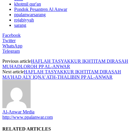
khotmil qur'an
Pondok Pesantren Al Anwar
ppalanwarsarang
rojabiyyah
sarang
Facebook
Twitter
WhatsApp
Telegram
Previous article
HAFLAH TASYAKKUR IKHTITAM DIRASAH
MUHADLOROH PP AL-ANWAR
Next article
HAFLAH TASYAKKUR IKHTITAM DIRASAH
MA’HAD ALY IQNA’ ATH-THALIBIN PP AL-ANWAR
Al-Anwar Media
http://www.ppalanwar.com
RELATED ARTICLES