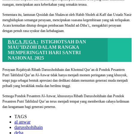
ruangan, menciptakan aura keberkahan yang semakin terasa.
Sementara itu, lantunan Qosidah dan Shalawat oleh Habib Sholeh al-Kaff dan Ustadz Nasir
menghidupkan semangat perayaan, menciptakan suasana kegembiraan yang tak terlupakan.
Acara kemudian ditutup dengan pembacaan Maulid ad-Diba’i,, mengakhiri perayaan
dengan penuh rasa syukur dan kebahagiaan.
BACA JUGA :
ISTIGHOTSAH DAN
MAU’IDZOH DALAM RANGKA
MEMPERINGATI HARI SANTRI
NASIONAL 2025
Perayaan Rojabiyah Ribath Darusshohihain dan Khotmul Qur’an di Pondok Pesantren
Putri Tahfidzul Qur’an Al-Anwar tidak hanya menjadi momen peringatan yang khusyuk,
tetapi juga sebagai bentuk apresiasi dan dedikasi dalam menuntun generasi muda menjadi
pribadi yang berakhlak mulia dan berilmu tinggi.
Semoga Pondok Pesantren Al-Anwar, khususnya Ribath Darusshohihain dan Pondok
Pesantren Putri Tahfidzul Qur’an terus menjadi tempat yang memberikan cahaya keilmuan
dan keagamaan bagi generasi penerus.
TAGS
al anwar
darusshohihain
deha