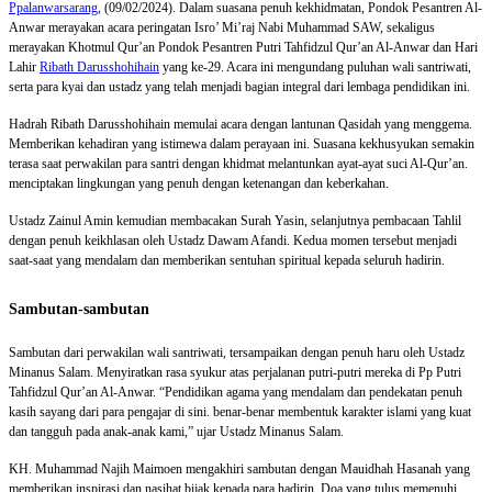
Ppalanwarsarang
, (09/02/2024). Dalam suasana penuh kekhidmatan, Pondok Pesantren Al-
Anwar merayakan acara peringatan Isro’ Mi’raj Nabi Muhammad SAW, sekaligus
merayakan Khotmul Qur’an Pondok Pesantren Putri Tahfidzul Qur’an Al-Anwar dan Hari
Lahir
Ribath Darusshohihain
yang ke-29. Acara ini mengundang puluhan wali santriwati,
serta para kyai dan ustadz yang telah menjadi bagian integral dari lembaga pendidikan ini.
Hadrah Ribath Darusshohihain memulai acara dengan lantunan Qasidah yang menggema.
Memberikan kehadiran yang istimewa dalam perayaan ini. Suasana kekhusyukan semakin
terasa saat perwakilan para santri dengan khidmat melantunkan ayat-ayat suci Al-Qur’an.
menciptakan lingkungan yang penuh dengan ketenangan dan keberkahan.
Ustadz Zainul Amin kemudian membacakan Surah Yasin, selanjutnya pembacaan Tahlil
dengan penuh keikhlasan oleh Ustadz Dawam Afandi. Kedua momen tersebut menjadi
saat-saat yang mendalam dan memberikan sentuhan spiritual kepada seluruh hadirin.
Sambutan-sambutan
Sambutan dari perwakilan wali santriwati, tersampaikan dengan penuh haru oleh Ustadz
Minanus Salam. Menyiratkan rasa syukur atas perjalanan putri-putri mereka di Pp Putri
Tahfidzul Qur’an Al-Anwar. “Pendidikan agama yang mendalam dan pendekatan penuh
kasih sayang dari para pengajar di sini. benar-benar membentuk karakter islami yang kuat
dan tangguh pada anak-anak kami,” ujar Ustadz Minanus Salam.
KH. Muhammad Najih Maimoen mengakhiri sambutan dengan Mauidhah Hasanah yang
memberikan inspirasi dan nasihat bijak kepada para hadirin. Doa yang tulus memenuhi