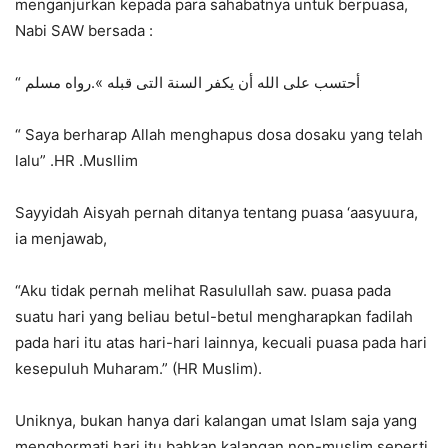
menganjurkan kepada para sahabatnya untuk berpuasa,
Nabi SAW bersada :
“ أحتسب على الله أن يكفر السنة التى قبله ».رواه مسلم
“ Saya berharap Allah menghapus dosa dosaku yang telah
lalu” .HR .Musllim
Sayyidah Aisyah pernah ditanya tentang puasa ‘aasyuura,
ia menjawab,
“Aku tidak pernah melihat Rasulullah saw. puasa pada
suatu hari yang beliau betul-betul mengharapkan fadilah
pada hari itu atas hari-hari lainnya, kecuali puasa pada hari
kesepuluh Muharam.” (HR Muslim).
Uniknya, bukan hanya dari kalangan umat Islam saja yang
menghormati hari itu bahkan kalangan non-muslim seperti