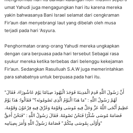
umat Yahudi juga mengagungkan hari itu karena mereka
yakin bahwasanya Bani Israel selamat dari cengkraman
Fir’aun dan menyebrangi laut yang dibelah oleh musa
terjadi pada hari ‘Asyura.
Penghormatan orang-orang Yahudi mereka ungkapkan
dengan cara berpuasa pada hari tersebut Sebagai rasa
syukur mereka ketika terbebas dari belenggu kekejaman
Fir’aun. Sedangkan Rasulluah S.A.W juga memerintahkan
para sahabatnya untuk berpuasa pada hari itu.
"أَنَّ رَسُولَ اللَّهِ قَدِمَ الْمَدِينَةَ فَوَجَدَ الْيَهُودَ صِيَامًا يَوْمَ عَاشُورَاءَ، فَقَالَ
لَهُمْ رَسُولُ اللَّهِ : "مَا هَذَا الْيَوْمُ الَّذِى تَصُومُونَه؟" فَقَالُوا: هَذَا يَوْمٌ
عَظِيمٌ أَنْجَى اللَّهُ عَزَّ وَجَلَّ فِيهِ مُوسَى وَقَوْمَهُ وَغَرَّقَ فِيهِ فِرْعَوْنَ وَقَوْمَهُ،
فَصَامَهُ مُوسَى شُكْرًا فَنَحْنُ نَصُومُهُ. فَقَالَ رَسُولُ اللَّهِ : "فَنَحْنُ أَحَقُّ
وَأَوْلَى بِمُوسَى مِنْكُمْ." فَصَامَهُ رَسُولُ اللَّهِ وَأَمَرَ بِصِيَامِه"