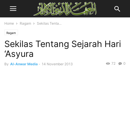
Home
Ragam
Sekilas Tenta...
Ragam
Sekilas Tentang Sejarah Hari
‘Asyura
72
0
By
Al-Anwar Media
-
14 November 2013