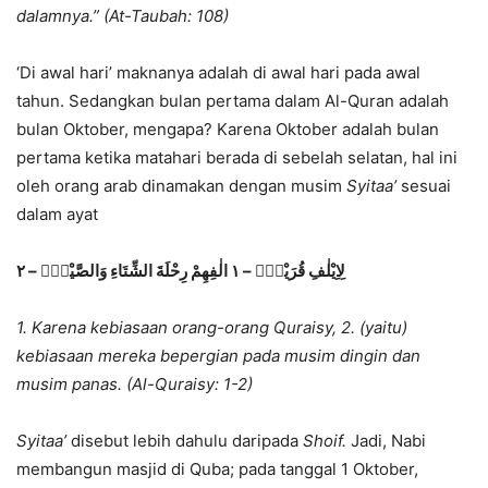
dalamnya.” (At-Taubah: 108)
‘Di awal hari’ maknanya adalah di awal hari pada awal
tahun. Sedangkan bulan pertama dalam Al-Quran adalah
bulan Oktober, mengapa? Karena Oktober adalah bulan
pertama ketika matahari berada di sebelah selatan, hal ini
oleh orang arab dinamakan dengan musim
Syitaa’
sesuai
dalam ayat
لِاِيْلٰفِ قُرَيْشٍۙ – ١ الٰفِهِمْ رِحْلَةَ الشِّتَاءِ وَالصَّيْفِۚ – ٢
1. Karena kebiasaan orang-orang Quraisy, 2.
(yaitu)
kebiasaan mereka bepergian pada musim dingin dan
musim panas. (Al-Quraisy: 1-2)
Syitaa’
disebut lebih dahulu daripada
Shoif.
Jadi, Nabi
membangun masjid di Quba; pada tanggal 1 Oktober,