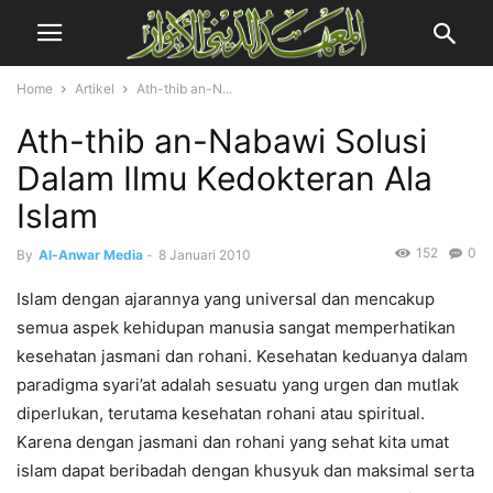
Home
Artikel
Ath-thib an-N...
Ath-thib an-Nabawi Solusi
Dalam Ilmu Kedokteran Ala
Islam
152
0
By
Al-Anwar Media
-
8 Januari 2010
Islam dengan ajarannya yang universal dan mencakup
semua aspek kehidupan manusia sangat memperhatikan
kesehatan jasmani dan rohani. Kesehatan keduanya dalam
paradigma syari’at adalah sesuatu yang urgen dan mutlak
diperlukan, terutama kesehatan rohani atau spiritual.
Karena dengan jasmani dan rohani yang sehat kita umat
islam dapat beribadah dengan khusyuk dan maksimal serta