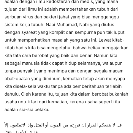
adalah dengan ilmu kedokteran dan medis, yang mana
tujuan dari ilmu ini adalah mempertahankan tubuh dari
serbuan virus dan bakteri jahat yang bisa mengganggu
sistem kerja tubuh. Nabi Muhamad, Nabi yang diutus
dengan syareat yang komplit dan sempurna pun tak luput
untuk memperhatikan masalah yang satu ini. Lewat kitab-
kitab hadis kita bisa mengetahui bahwa beliau mengajarkan
kita tata cara berobat yang baik dan benar. Namun kita
sebagai manusia tidak dapat hidup selamanya, walaupun
tanpa penyakit yang menimpa dan dengan segala macam
obat-obatan yang diminum, kematian tetap akan menyapa
kita disela-sela waktu tanpa ada pemberitahuan terlebih
dahulu. Oleh karena itu, tujuan kita dalam berobat bukanlah
usaha untuk lari dari kematian, karena usaha seperti itu
adalah sia-sia belaka.
قل لا ينفعكم الفرار إن فررتم من الموت أو القتل وإذا لاتمتّعون إلاّ
قليلا. [الأحزاب:16]