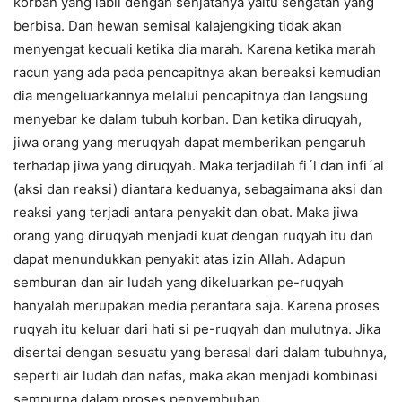
korban yang labil dengan senjatanya yaitu sengatan yang
berbisa. Dan hewan semisal kalajengking tidak akan
menyengat kecuali ketika dia marah. Karena ketika marah
racun yang ada pada pencapitnya akan bereaksi kemudian
dia mengeluarkannya melalui pencapitnya dan langsung
menyebar ke dalam tubuh korban. Dan ketika diruqyah,
jiwa orang yang meruqyah dapat memberikan pengaruh
terhadap jiwa yang diruqyah. Maka terjadilah fi´l dan infi´al
(aksi dan reaksi) diantara keduanya, sebagaimana aksi dan
reaksi yang terjadi antara penyakit dan obat. Maka jiwa
orang yang diruqyah menjadi kuat dengan ruqyah itu dan
dapat menundukkan penyakit atas izin Allah. Adapun
semburan dan air ludah yang dikeluarkan pe-ruqyah
hanyalah merupakan media perantara saja. Karena proses
ruqyah itu keluar dari hati si pe-ruqyah dan mulutnya. Jika
disertai dengan sesuatu yang berasal dari dalam tubuhnya,
seperti air ludah dan nafas, maka akan menjadi kombinasi
sempurna dalam proses penyembuhan.