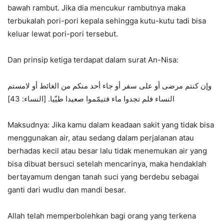
bawah rambut. Jika dia mencukur rambutnya maka
terbukalah pori-pori kepala sehingga kutu-kutu tadi bisa
keluar lewat pori-pori tersebut.
Dan prinsip ketiga terdapat dalam surat An-Nisa:
وإن كنتم مرضى أو على سفر أو جاء أحد منكم من الغائط أو لامستم
النساء فلم تجدوا ماء فتيمّموا صعيدا طيّيا. [النساء: 43]
Maksudnya: Jika kamu dalam keadaan sakit yang tidak bisa
menggunakan air, atau sedang dalam perjalanan atau
berhadas kecil atau besar lalu tidak menemukan air yang
bisa dibuat bersuci setelah mencarinya, maka hendaklah
bertayamum dengan tanah suci yang berdebu sebagai
ganti dari wudlu dan mandi besar.
Allah telah memperbolehkan bagi orang yang terkena