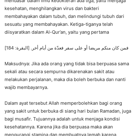
mendasar dalam ilmu kedokteran ada tiga, yaitu menjaga
kesehatan, menghilangkan virus dan bakteri
membahayakan dalam tubuh, dan melindungi tubuh dari
sesuatu yang membahayakan. Ketiga-tiganya telah
diisyaratkan dalam Al-Qur’an, yaitu yang pertama
فمن كان منكم مريضا أو على سفر فعدّة من أيام أخر. [البقرة: 184]
Maksudnya: Jika ada orang yang tidak bisa berpuasa sama
sekali atau secara sempurna dikarenakan sakit atau
melakukan perjalanan, maka dia boleh berbuka dan nanti
wajib membayarnya.
Dalam ayat tersebut Allah memperbolehkan bagi orang
yang sakit untuk berbuka di siang hari bulan Ramadan, juga
bagi musafir. Tujuannya adalah untuk menjaga kondisi
kesehatannya. Karena jika dia berpuasa maka akan
mengurangi stamina dan membuatnya lemah karena