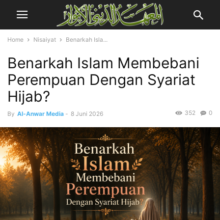
Home
Nisaiyat
Benarkah Isla...
Benarkah Islam Membebani
Perempuan Dengan Syariat
Hijab?
352
0
By
Al-Anwar Media
-
8 Juni 2026