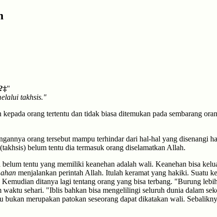
h
?‡
"
lalui takhsis."
kepada orang tertentu dan tidak biasa ditemukan pada sembarang orang.
ngannya orang tersebut mampu terhindar dari hal-hal yang disenangi h
akhsis) belum tentu dia termasuk orang diselamatkan Allah.
i belum tentu yang memiliki keanehan adalah wali. Keanehan bisa kelu
mahan
menjalankan perintah Allah. Itulah keramat yang hakiki. Suatu k
a." Kemudian ditanya lagi tentang orang yang bisa terbang. "Burung lebi
aktu sehari. "Iblis bahkan bisa mengelilingi seluruh dunia dalam sek
u bukan merupakan patokan seseorang dapat dikatakan wali. Sebalikn