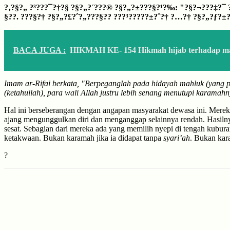
?‚?§?„ ?³???¯?†?§ ?§?„?´???® ?§?„?±???§?¹?‰: "?§?¬???‡?¯ 
§??. ???§?† ?§?„?£?ˆ?„???§?? ???³?????±?ˆ?† ?…?†
?§?„?ƒ?±
BACA JUGA :
HIKMAH KE- 154 Hikmah hijab terhadap ma
Imam ar-Rifai berkata, "Berpeganglah pada hidayah mahluk (yang 
(ketahuilah), para wali Allah justru lebih senang menutupi karamah
Hal ini berseberangan dengan angapan masyarakat dewasa ini. Mereka
ajang mengunggulkan diri dan menganggap selainnya rendah. Hasilnya
sesat. Sebagian dari mereka ada yang memilih nyepi di tengah kubur
ketakwaan. Bukan karamah jika ia didapat tanpa
syari’ah
. Bukan kar
?