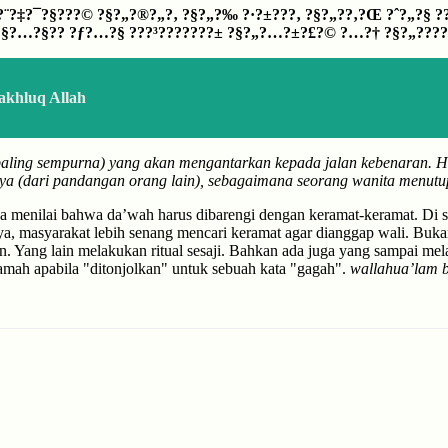
?¨?‡?¯?§???© ?§?„?®?„?‚ ?§?„?‰ ?·?±???‚ ?§?„?­?‚?Œ ?ˆ?„?§ 
?§?…?§?? ?ƒ?…?§ ???³???????± ?§?„?…?±?£?© ?…?† ?§?„?­??
khluq Allah
paling sempurna) yang akan mengantarkan kepada jalan kebenaran. H
nya (dari pandangan orang lain), sebagaimana seorang wanita menutup
 menilai bahwa da’wah harus dibarengi dengan keramat-keramat. Di sam
, masyarakat lebih senang mencari keramat agar dianggap wali. Bukan
an. Yang lain melakukan ritual sesaji. Bahkan ada juga yang sampai m
amah apabila "ditonjolkan" untuk sebuah kata "gagah".
wallahua’lam 