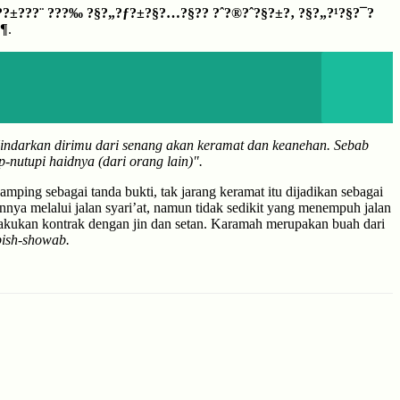
???±???¨ ???‰ ?§?„?ƒ?±?§?…?§?? ?ˆ?®?ˆ?§?±?‚ ?§?„?¹?§?¯?
?¶
.
indarkan dirimu dari senang akan keramat dan keanehan. Sebab
-nutupi haidnya (dari orang lain)".
ping sebagai tanda bukti, tak jarang keramat itu dijadikan sebagai
nya melalui jalan syari’at, namun tidak sedikit yang menempuh jalan
elakukan kontrak dengan jin dan setan. Karamah merupakan buah dari
bish-showab.