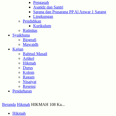
Pengasuh
Asatidz dan Santri
Sarana dan Prasarana PP Al Anwar 1 Sarang
Lingkungan
Pendidikan
Kurikulum
Rutinitas
Syaikhuna
Biografi
Mawaidh
Kajian
Bahtsul Masail
Artikel
Hikmah
Durus
Kolom
Ragam
Nisaiyat
Resensi
Pendaftaran
Beranda
Hikmah
HIKMAH 108 Ka...
Hikmah