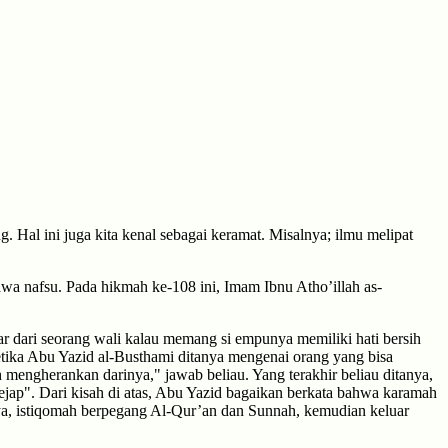
 Hal ini juga kita kenal sebagai keramat. Misalnya; ilmu melipat
awa nafsu. Pada hikmah ke-108 ini, Imam Ibnu Atho’illah as-
ar dari seorang wali kalau memang si empunya memiliki hati bersih
etika Abu Yazid al-Busthami ditanya mengenai orang yang bisa
h mengherankan darinya," jawab beliau. Yang terakhir beliau ditanya,
ejap". Dari kisah di atas, Abu Yazid bagaikan berkata bahwa karamah
ya, istiqomah berpegang Al-Qur’an dan Sunnah, kemudian keluar