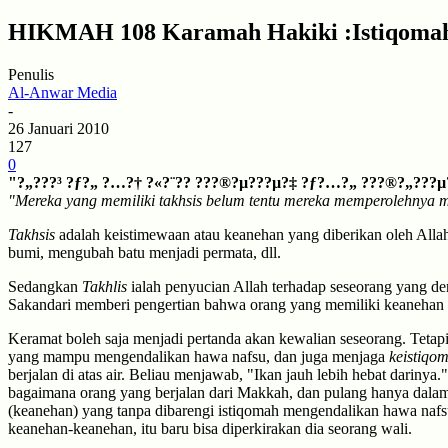
HIKMAH 108 Karamah Hakiki :Istiqoma
Penulis
Al-Anwar Media
-
26 Januari 2010
127
0
"?„???³ ?ƒ?„ ?…?† ?«?¨?? ???®?µ???µ?‡ ?ƒ?…?„ ???®?„???µ
"Mereka yang memiliki takhsis belum tentu mereka memperolehnya me
Takhsis
adalah keistimewaan atau keanehan yang diberikan oleh Allah 
bumi, mengubah batu menjadi permata, dll.
Sedangkan
Takhlis
ialah penyucian Allah terhadap seseorang yang de
Sakandari memberi pengertian bahwa orang yang memiliki keanehan (t
Keramat boleh saja menjadi pertanda akan kewalian seseorang. Tetap
yang mampu mengendalikan hawa nafsu, dan juga menjaga
keistiqo
berjalan di atas air. Beliau menjawab, "Ikan jauh lebih hebat dariny
bagaimana orang yang berjalan dari Makkah, dan pulang hanya dalam w
(keanehan) yang tanpa dibarengi istiqomah mengendalikan hawa nafs
keanehan-keanehan, itu baru bisa diperkirakan dia seorang wali.