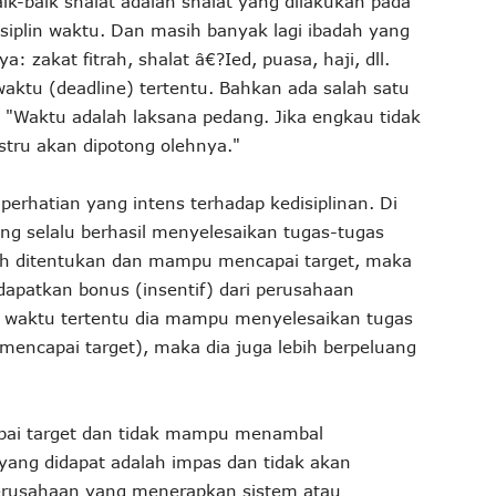
aik-baik shalat adalah shalat yang dilakukan pada
disiplin waktu. Dan masih banyak lagi ibadah yang
zakat fitrah, shalat â€?Ied, puasa, haji, dll.
aktu (deadline) tertentu. Bahkan ada salah satu
 "Waktu adalah laksana pedang. Jika engkau tidak
ru akan dipotong olehnya."
rhatian yang intens terhadap kedisiplinan. Di
g selalu berhasil menyelesaikan tugas-tugas
ah ditentukan dan mampu mencapai target, maka
dapatkan bonus (insentif) dari perusahaan
m waktu tertentu dia mampu menyelesaikan tugas
mencapai target), maka dia juga lebih berpeluang
pai target dan tidak mampu menambal
 yang didapat adalah impas dan tidak akan
rusahaan yang menerapkan sistem atau