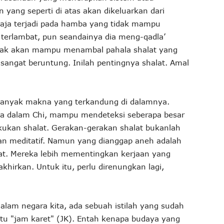
yang seperti di atas akan dikeluarkan dari
saja terjadi pada hamba yang tidak mampu
 terlambat, pun seandainya dia meng-qadla’
tidak akan mampu menambal pahala shalat yang
 sangat beruntung. Inilah pentingnya shalat. Amal
Banyak makna yang terkandung di dalamnya.
ga dalam Chi, mampu mendeteksi seberapa besar
kukan shalat. Gerakan-gerakan shalat bukanlah
an meditatif. Namun yang dianggap aneh adalah
t. Mereka lebih mementingkan kerjaan yang
khirkan. Untuk itu, perlu direnungkan lagi,
Dalam negara kita, ada sebuah istilah yang sudah
itu "jam karet" (JK). Entah kenapa budaya yang