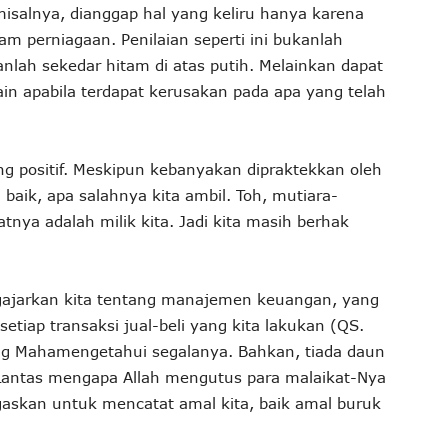
 misalnya, dianggap hal yang keliru hanya karena
am perniagaan. Penilaian seperti ini bukanlah
anlah sekedar hitam di atas putih. Melainkan dapat
n apabila terdapat kerusakan pada apa yang telah
g positif. Meskipun kebanyakan dipraktekkan oleh
baik, apa salahnya kita ambil. Toh, mutiara-
atnya adalah milik kita. Jadi kita masih berhak
ngajarkan kita tentang manajemen keuangan, yang
etiap transaksi jual-beli yang kita lakukan (QS.
ang Mahamengetahui segalanya. Bahkan, tiada daun
 Lantas mengapa Allah mengutus para malaikat-Nya
gaskan untuk mencatat amal kita, baik amal buruk