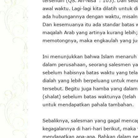
tersendiri (QS. An-Nisa’ : 103). Dan seb
awal waktu. Lagi-lagi kita dilatih untuk 
ada hubungannya dengan waktu, misalnya: 
Dan kesemuanya itu ada standar batas w
maqalah Arab yang artinya kurang lebih;
memotongnya, maka engkaulah yang just
Ini menunjukkan bahwa Islam menaruh pe
dalam perusahaan, seorang salesmen yan
sebelum habisnya batas waktu yang tel
dialah yang lebih berpeluang untuk men
tersebut. Begitu juga hamba yang dala
(shalat) sebelum batas waktunya (telah 
untuk mendapatkan pahala tambahan.
Sebaliknya, salesman yang gagal menca
kegagalannya di hari-hari berikut, maka
mendapatkan apa-apa. Bahkan dalam pe