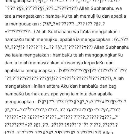
mengucapkan (?§?„?’?­???…?’?¯?? ?„???„?‘???‡?? ?±???
¨?‘?? ?§?„?’?¹???§?„???…?????†??) Allah Subhanahu wa
ta’ala mengatakan : hamba-Ku telah memujiKu dan apabila
ia mengucapkan : (?§?„?±?‘???­?’?…???†?? ?§?„?
±?‘???­?????…) Allah Subhanahu wa ta’ala mengatakan :
hambaKu telah memujiku, apabila ia mengucapkan : (?…???
§?„???ƒ?? ?????ˆ?’?…?? ?§?„?¯?‘?????†??) Allah Subhanahu
wa ta’ala mengatakan : hambaKu telah mengagungkanKu
dan ia telah memasrahkan urusannya kepadaKu dan
apabila ia mengucapkan : (?¥?????‘???§?ƒ?? ?†???¹?’?¨???
¯?? ?ˆ???¥?????‘???§?ƒ?? ?†???³?’?????¹?????†??), Allah
mengatakan : inilah antara Aku dan hambaKu dan bagi
hambaKu berhak atas apa yang ia minta dan apabila
mengucapkan : (?§?‡?’?¯???†???§ ?§?„?µ?‘???±???§?·?? ?
§?„?’?…???³?’?????‚?????…?? ?µ???±???§?·?? ?§?„?‘???
°?????†?? ?£???†?’?¹???…?’???? ?¹???„?????’?‡???…?’
???????’?±?? ?§?„?’?…?????’?¶???ˆ?¨?? ?¹???„?????’?
‡???…?’ ?ˆ???„???§ ?§?„?¶?‘???§?„?‘?????†??) Allah