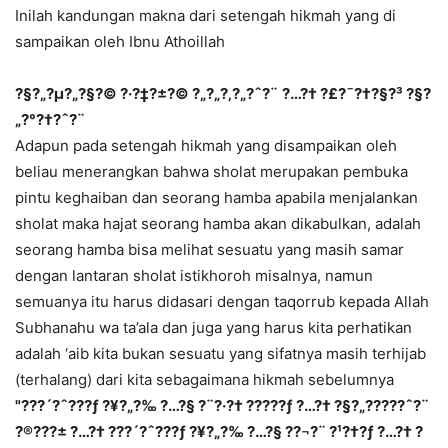
Inilah kandungan makna dari setengah hikmah yang di
sampaikan oleh Ibnu Athoillah
?§?„?µ?„?§?© ?·?‡?±?© ?„?„?‚?„?ˆ?¨
?…?† ?£?¯?†?§?³ ?§?
„?°?†?ˆ?¨
Adapun pada setengah hikmah yang disampaikan oleh
beliau menerangkan bahwa sholat merupakan pembuka
pintu keghaiban dan seorang hamba apabila menjalankan
sholat maka hajat seorang hamba akan dikabulkan, adalah
seorang hamba bisa melihat sesuatu yang masih samar
dengan lantaran sholat istikhoroh misalnya, namun
semuanya itu harus didasari dengan taqorrub kepada Allah
Subhanahu wa ta’ala dan juga yang harus kita perhatikan
adalah ‘aib kita bukan sesuatu yang sifatnya masih terhijab
(terhalang) dari kita sebagaimana hikmah sebelumnya
"
???´?ˆ???ƒ ?¥?„?‰ ?…?§ ?¨?·?† ?????ƒ ?…?† ?§?„?????ˆ?¨
?®???± ?…?† ???´?ˆ???ƒ ?¥?„?‰ ?…?§ ?­?¬?¨ ?¹?†?ƒ ?…?† ?