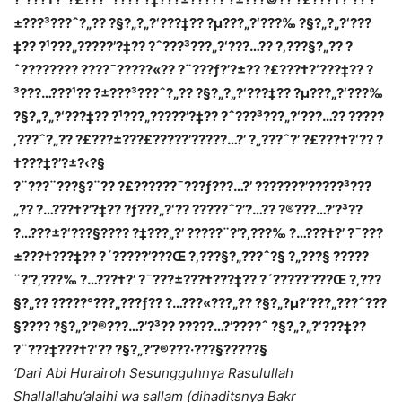
±???³???ˆ?„?? ?§?„?„?‘???‡?? ?µ???„?‘???‰ ?§?„?„?‘???
‡?? ?¹???„?????’?‡?? ?ˆ???³???„?‘???…?? ?‚???§?„?? ?
ˆ???????? ?­???¯?????«?? ?¨???ƒ?’?±?? ?£???†?‘???‡?? ?
³???…???¹?? ?±???³???ˆ?„?? ?§?„?„?‘???‡?? ?µ???„?‘???‰
?§?„?„?‘???‡?? ?¹???„?????’?‡?? ?ˆ???³???„?‘???…?? ?????
‚???ˆ?„?? ?£???±???£?????’?????…?’ ?„???ˆ?’ ?£???†?‘?? ?
†???‡?’?±?‹?§
?¨???¨???§?¨?? ?£???­???¯???ƒ???…?’ ???????’?????³???
„?? ?…???†?’?‡?? ?ƒ???„?‘?? ?????ˆ?’?…?? ?®???…?’?³??
?…???±?‘???§???? ?‡???„?’ ?????¨?’?‚???‰ ?…???†?’ ?¯???
±???†???‡?? ?´?????’???Œ ?‚???§?„???ˆ?§ ?„???§ ?????
¨?’?‚???‰ ?…???†?’ ?¯???±???†???‡?? ?´?????’???Œ ?‚???
§?„?? ?????°???„???ƒ?? ?…???«???„?? ?§?„?µ?‘???„???ˆ???
§???? ?§?„?’?®???…?’?³?? ?????…?’?­???ˆ ?§?„?„?‘???‡??
?¨???‡???†?‘?? ?§?„?’?®???·???§?????§
‘Dari Abi Hurairoh Sesungguhnya Rasulullah
Shallallahu’alaihi wa sallam (dihaditsnya Bakr