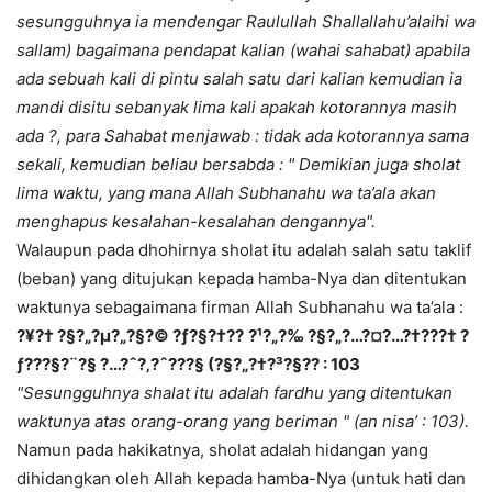
sesungguhnya ia mendengar Raulullah Shallallahu’alaihi wa
sallam) bagaimana pendapat kalian (wahai sahabat) apabila
ada sebuah kali di pintu salah satu dari kalian kemudian ia
mandi disitu sebanyak lima kali apakah kotorannya masih
ada ?, para Sahabat menjawab : tidak ada kotorannya sama
sekali, kemudian beliau bersabda : " Demikian juga sholat
lima waktu, yang mana Allah Subhanahu wa ta’ala akan
menghapus kesalahan-kesalahan dengannya".
Walaupun pada dhohirnya sholat itu adalah salah satu taklif
(beban) yang ditujukan kepada hamba-Nya dan ditentukan
waktunya sebagaimana firman Allah Subhanahu wa ta’ala :
?¥?† ?§?„?µ?„?§?© ?ƒ?§?†??
?¹?„?‰ ?§?„?…?¤?…?†???† ?
ƒ???§?¨?§ ?…?ˆ?‚?ˆ???§ (?§?„?†?³?§?? : 103
"Sesungguhnya shalat itu adalah fardhu yang ditentukan
waktunya atas orang-orang yang beriman " (an nisa’ : 103).
Namun pada hakikatnya, sholat adalah hidangan yang
dihidangkan oleh Allah kepada hamba-Nya (untuk hati dan