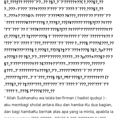
§?„???ƒ?? ?????ˆ?’?…?? ?§?„?¯?‘?????†??{ ?‚???§?„??
?…???¬?‘???¯???†???? ?¹???¨?’?¯???? ?ˆ???‚???§?„??
?…???±?‘???©?‹ ?????ˆ?‘???¶?? ?¥???„?????‘?? ?¹???¨?’?
¯???? ?????¥???°???§ ?‚???§?„??}?¥?????‘???§?ƒ?? ?†???
¹?’?¨???¯?? ?ˆ???¥?????‘???§?ƒ?? ?†???³?’?????¹?????†??
{?‚???§?„?? ?‡???°???§ ?¨?????’?†???? ?ˆ???¨?????’?†?? ?
¹???¨?’?¯???? ?ˆ???„???¹???¨?’?¯???? ?…???§ ?³???£???„??
?????¥???°???§ ?‚???§?„??}?§?‡?’?¯???†???§ ?§?„?µ?‘???
±???§?·?? ?§?„?’?…???³?’?????‚?????…?? ?µ???±???§?·?? ?
§?„?‘???°?????†?? ?£???†?’?¹???…?’???? ?¹???„?????’?
‡???…?’ ???????’?±???§?„?’?…?????’?¶???ˆ?¨??
?¹???
„?????’?‡???…?’ ?ˆ???„???§ ?§?„?¶?‘???§?„?‘?????†?? {?
‚???§?„?? ?‡???°???„???¹???¨?’?¯???? ?ˆ???„???¹???¨?’?
¯???? ?…???§ ?³???£???„??
" Allah Subhanahu wa ta’ala berfirman ( hadist qudsyi ) :
aku membagi sholat antara Aku dan hamba-Ku dua bagian,
dan bagi hambaKu berhak atas apa yang ia minta, apabila ia