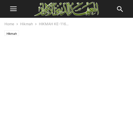
Home
Hikmah
HIKMAH KE-116...
Hikmah