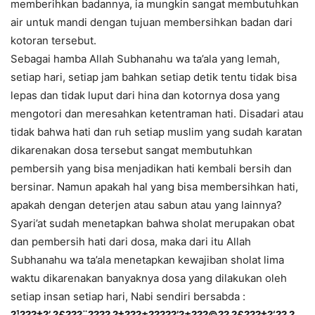
memberihkan badannya, ia mungkin sangat membutuhkan
air untuk mandi dengan tujuan membersihkan badan dari
kotoran tersebut.
Sebagai hamba Allah Subhanahu wa ta’ala yang lemah,
setiap hari, setiap jam bahkan setiap detik tentu tidak bisa
lepas dan tidak luput dari hina dan kotornya dosa yang
mengotori dan meresahkan ketentraman hati. Disadari atau
tidak bahwa hati dan ruh setiap muslim yang sudah karatan
dikarenakan dosa tersebut sangat membutuhkan
pembersih yang bisa menjadikan hati kembali bersih dan
bersinar. Namun apakah hal yang bisa membersihkan hati,
apakah dengan deterjen atau sabun atau yang lainnya?
Syari’at sudah menetapkan bahwa sholat merupakan obat
dan pembersih hati dari dosa, maka dari itu Allah
Subhanahu wa ta’ala menetapkan kewajiban sholat lima
waktu dikarenakan banyaknya dosa yang dilakukan oleh
setiap insan setiap hari, Nabi sendiri bersabda :
?¹???†?’ ?£???¨???? ?‡???±?????’?±???©?? ?£???†?‘?? ?