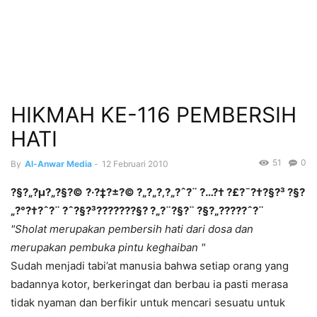
HIKMAH KE-116 PEMBERSIH
HATI
51
0
By
Al-Anwar Media
-
12 Februari 2010
?§?„?µ?„?§?©
?·?‡?±?©
?„?„?‚?„?ˆ?¨ ?…?† ?£?¯?†?§?³ ?§?
„?°?†?ˆ?¨ ?ˆ?§?³???????§?­ ?„?¨?§?¨ ?§?„?????ˆ?¨
"Sholat merupakan pembersih hati dari dosa dan
merupakan pembuka pintu keghaiban "
Sudah menjadi tabi’at manusia bahwa setiap orang yang
badannya kotor, berkeringat dan berbau ia pasti merasa
tidak nyaman dan berfikir untuk mencari sesuatu untuk