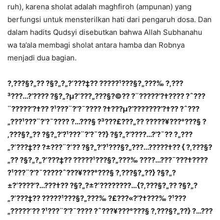
ruh), karena sholat adalah maghfiroh (ampunan) yang
berfungsi untuk mensterilkan hati dari pengaruh dosa. Dan
dalam hadits Qudsyi disebutkan bahwa Allah Subhanahu
wa ta’ala membagi sholat antara hamba dan Robnya
menjadi dua bagian.
?‚???§?„?? ?§?„?„?‘???‡?? ?????¹???§?„???‰ ?‚???
³???…?’???? ?§?„?µ?‘???„???§?©?? ?¨?????’?†???? ?ˆ???
¨?????’?†?? ?¹???¨?’?¯???? ?†???µ?’???????’?†?? ?ˆ???
„???¹???¨?’?¯???? ?…???§ ?³???£???„?? ?????¥???°???§ ?
‚???§?„?? ?§?„?’?¹???¨?’?¯??} ?§?„?’?­???…?’?¯?? ?„???
„?‘???‡?? ?±???¨?‘?? ?§?„?’?¹???§?„???…?????†?? { ?‚???§?
„?? ?§?„?„?‘???‡?? ?????¹???§?„???‰ ?­???…???¯???†????
?¹???¨?’?¯?????ˆ???¥???°???§ ?‚???§?„??} ?§?„?
±?‘???­?’?…???†?? ?§?„?±?‘???­?????…{?‚???§?„?? ?§?„?
„?‘???‡?? ?????¹???§?„???‰ ?£???«?’?†???‰ ?¹???
„?????‘?? ?¹???¨?’?¯???? ?ˆ???¥???°???§ ?‚???§?„??} ?…???