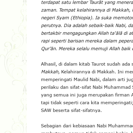
terdapat satu lembar Taurāt yang menera
zaman. Tempat kelahirannya di Makkah, 
negeri Syam (Ethiopia). Ia suka memoto
perutnya. Dia adalah sebaik-baik Nabi, 
bertakbir mengagungkan Allah ta‘ālā di a
rapi seperti barisan mereka dalam pepe
Qur’ān. Mereka selalu memuji Allah baik
Alhasil, di dalam kitab Taurot sudah ad
Makkah,
Kelahirannya di Makkah. Ini me
memperingati Maulid Nabi, dalam arti j
perilaku dan sifat-sifat Nabi Muhammad SA
yang semua ini juga merupakan firman A
tapi tidak seperti cara kita memperin
SAW beserta sifat-sifatnya.
Sebagian dari kebiasaan Nabi Muhamm