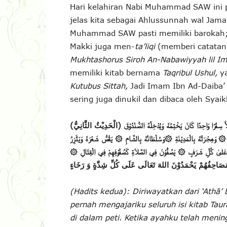
Hari kelahiran Nabi Muhammad SAW ini p
jelas kita sebagai Ahlussunnah wal Jam
Muhammad SAW pasti memiliki barokah; 
Makki juga men-
ta’liqi
(memberi catatan 
Mukhtashorus Siroh An-Nabawiyyah lil Im
memiliki kitab bernama
Taqribul Ushul,
y
Kutubus Sittah,
Jadi Imam Ibn Ad-Daiba’ 
sering juga dinukil dan dibaca oleh Sya
اَّ سِفْرًا وَاحِدًا كَانَ يَخْتِمُه
وَيُدْخِلُهُ الصُّنْدُوْقَ
وَيَتَّزِرُ
يَقُصُّ شَعْرَه
۞
بِالشَّامِ
وَسُلْطَانُه
۞
بِالْمَدِيْنَةِ
وَهِجْرَتُه
۞
۞
يَصُفُّوْنَ فِي الصَّلاَةِ كَصُفُوْفِهِمْ فِي الْقِتَالِ
۞
ى عَلىٰ كُلِّ شَرَفٍ
 مَصَاحِفُهُمْ يَحْمَدُوْنَ اللهَ تَعَالَى عَلَى كُلِّ شِدَّةٍ وَ رَخَاءٍ
(Hadits kedua): Diriwayatkan dari ‘Athā’ b
pernah mengajariku seluruh isi kitab Tau
di dalam peti. Ketika ayahku telah mening