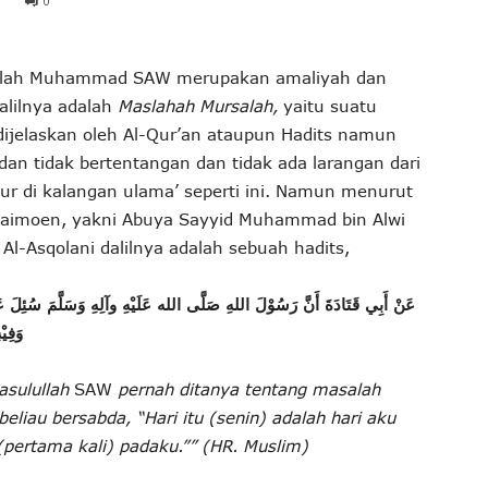
0
ulullah Muhammad SAW merupakan amaliyah dan
alilnya adalah
Maslahah Mursalah,
yaitu suatu
dijelaskan oleh Al-Qur’an ataupun Hadits namun
dan tidak bertentangan dan tidak ada larangan dari
ur di kalangan ulama’ seperti ini. Namun menurut
aimoen, yakni Abuya Sayyid Muhammad bin Alwi
 Al-Asqolani dalilnya adalah sebuah hadits,
عَنْ أَبِي قَتَادَةَ أَنَّ رَسُوْلَ اللهِ صَلَّى الله عَلَيْهِ وآلِهِ وَسَلَّمَ سُئِلَ  ،
وَفِي)
asulullah
SAW
pernah ditanya tentang masalah
eliau bersabda, “Hari itu (senin) adalah hari aku
(pertama kali) padaku.”” (HR. Muslim)