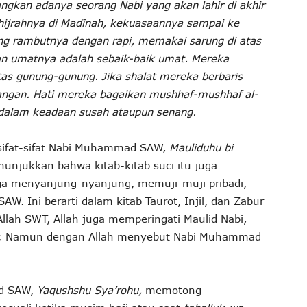
ngkan adanya seorang Nabi yang akan lahir di akhir
hijrahnya di Madīnah, kekuasaannya sampai ke
ng rambutnya dengan rapi, memakai sarung di atas
dan umatnya adalah sebaik-baik umat. Mereka
tas gunung-gunung. Jika shalat mereka berbaris
rangan. Hati mereka bagaikan mushhaf-mushhaf al-
 dalam keadaan susah ataupun senang.
a sifat-sifat Nabi Muhammad SAW,
Mauliduhu bi
nunjukkan bahwa kitab-kitab suci itu juga
uga menyanjung-nyanjung, memuji-muji pribadi,
W. Ini berarti dalam kitab Taurot, Injil, dan Zabur
llah SWT, Allah juga memperingati Maulid Nabi,
gati; Namun dengan Allah menyebut Nabi Muhammad
ad SAW,
Yaqushshu Sya’rohu,
memotong