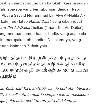
astilah sangat agung dan barokah, karena sudah
a’ah, apa-apa yang berhubungan dengan Nabi
Abuya Sayyid Muhammad bin Alwi Al-Maliki Al-
kaki, red) kitab
Maulid Diba’i
yang diberi judul
am Ibn Ad-Daiba’,
beliau (Imam Ibn Ad-Daiba’)
ang memuat semua hadits-hadits yang ada pada
ini merupakan ahli hadits. Di dalamnya, yang
ikhuna Maimoen Zubair yaitu,
قَالَ : عَلَّمَنِيْ أَبِىْ التَّوْرَاةَ اِل
۞
عَنْ كَعْبِ الْأَحْبَارِ
۞
(الْحَدِيْثُ الثَّانِيُّ) عَنْ عَطَاءِ بْنِ يَسَارٍ
بِمَكَّةَ
مَوْلِدُه
۞
فَإِذًا فِيْهِ نَبِيٌّ يَخْرُجُ اٰخِرَ الزَّمَانِ
فَلَمَّا مَاتَ أَبِىْ فَتَحْتُه
۞
يُكَّبِرُوْنَ اللهَ تَعَالٰ
۞
خَيْرَ الْأُمَمِ
يَكُوْنُ خَيْرَ اْلأَنْبِيَآءِ وَأُمَّتُه
۞
عَلىٰ وَسَطِهِ
قُلُوْبُهُمْ
۞
in Yasār dari Ka‘b al-Aḥbār r.a., ia berkata: “Ayahku
rāt, kecuali satu lembar ia simpan dan ia masukkan
gal, aku buka peti itu, ternyata di dalamnya