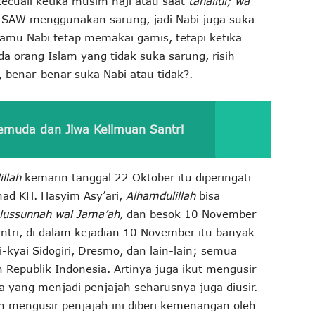
ecuali ketika musim haji atau saat
tahallul; wa
AW menggunakan sarung, jadi Nabi juga suka
amu Nabi tetap memakai gamis, tetapi ketika
da orang Islam yang tidak suka sarung, risih
 benar-benar suka Nabi atau tidak?.
muda dan Jiwa Keilmuan Santri
illah
kemarin tanggal 22 Oktober itu diperingati
Jihad KH. Hasyim Asy’ari,
Alhamdulillah
bisa
lussunnah wal Jama’ah,
dan besok 10 November
antri, di dalam kejadian 10 November itu banyak
i-kyai Sidogiri, Dresmo, dan lain-lain; semua
epublik Indonesia. Artinya juga ikut mengusir
yang menjadi penjajah seharusnya juga diusir.
n mengusir penjajah ini diberi kemenangan oleh