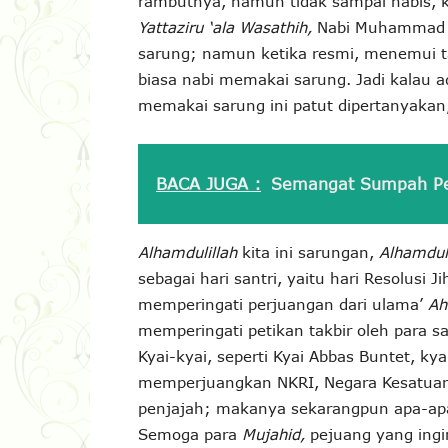
rambutnya, namun tidak sampai habis, k
Yattaziru ‘ala Wasathih,
Nabi Muhammad S
sarung; namun ketika resmi, menemui t
biasa nabi memakai sarung. Jadi kalau a
memakai sarung ini patut dipertanyakan,
BACA JUGA :
Semangat Sumpah Pe
Alhamdulillah
kita ini sarungan,
Alhamdul
sebagai hari santri, yaitu hari Resolusi 
memperingati perjuangan dari ulama’
Ah
memperingati petikan takbir oleh para s
Kyai-kyai, seperti Kyai Abbas Buntet, kya
memperjuangkan NKRI, Negara Kesatuan R
penjajah; makanya sekarangpun apa-apa 
Semoga para
Mujahid,
pejuang yang ingi