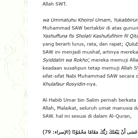
Allah SWT.
wa Ummatuhu Khoirol Umam, Yukabbirunall
Muhammad SAW bertakbir di atas gunung
Yashuffuna fis Sholati Kashufufihim fil Qita
yang berarti lurus, rata, dan rapat;
Qulu
SAW ini menjadi mushaf, artinya mereka
Syiddatin wa Rokho’,
mereka memuji Alla
keadaan susahpun tetap memuji Allah SWT
sifat-sifat Nabi Muhammad SAW secara d
Khulafaur Rosyidin
-nya.
Al-Habib Umar bin Salim pernah berkata
Allah, Malaikat, seluruh umat manusia 
SAW. hal ini sesuai di dalam Al-Quran,
عَسَى أَنْ يَبْعَثَكَ رَبُّكَ مَقَامًا مَحْمُوْدًا (الإسراء: 79)