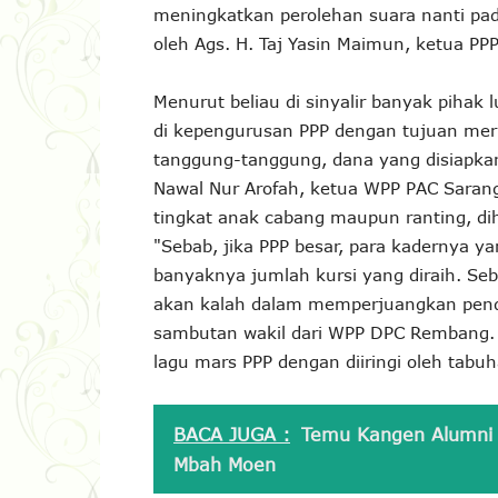
meningkatkan perolehan suara nanti pa
oleh Ags. H. Taj Yasin Maimun, ketua PP
Menurut beliau di sinyalir banyak piha
di kepengurusan PPP dengan tujuan meru
tanggung-tanggung, dana yang disiapka
Nawal Nur Arofah, ketua WPP PAC Sarang, 
tingkat anak cabang maupun ranting, d
"Sebab, jika PPP besar, para kadernya y
banyaknya jumlah kursi yang diraih. Seba
akan kalah dalam memperjuangkan penda
sambutan wakil dari WPP DPC Rembang.
lagu mars PPP dengan diiringi oleh tabu
BACA JUGA :
Temu Kangen Alumni
Mbah Moen