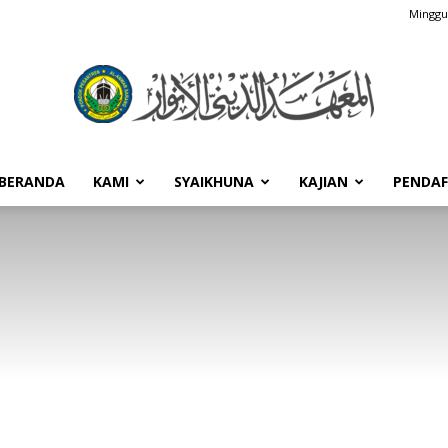
Minggu,
BERANDA
KAMI
SYAIKHUNA
KAJIAN
PENDA
Pondok
Pesantren
Al-