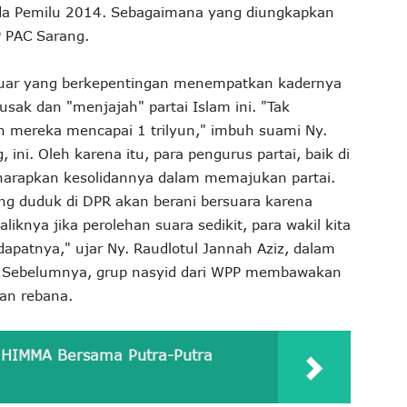
da Pemilu 2014. Sebagaimana yang diungkapkan
P PAC Sarang.
k luar yang berkepentingan menempatkan kadernya
sak dan "menjajah" partai Islam ini. "Tak
n mereka mencapai 1 trilyun," imbuh suami Ny.
ini. Oleh karena itu, para pengurus partai, baik di
iharapkan kesolidannya dalam memajukan partai.
ang duduk di DPR akan berani bersuara karena
liknya jika perolehan suara sedikit, para wakil kita
patnya," ujar Ny. Raudlotul Jannah Aziz, dalam
 Sebelumnya, grup nasyid dari WPP membawakan
han rebana.
 HIMMA Bersama Putra-Putra