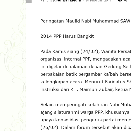
Penulis
Al-Anwar Media
-
24 Februari 2011
76
Peringatan Maulid Nabi Muhammad SAW
2014 PPP Harus Bangkit
Pada Kamis siang (24/02), Wanita Pers
organisasi internal PPP, mengadakan a
ini digelar di halaman depan Gedung Se
berpakaian batik bergambar ka’bah bers
kelengkapan acara. Menurut Faridatus Sho
instruksi dari KH. Maimun Zubair, ketua 
Selain memperingati kelahiran Nabi Mu
ajang silaturahmi warga PPP, khususnya 
upaya konsolidasi pengurus partai menj
(26/02). Dalam forum tersebut akan dib