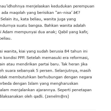
 mau’idhohnya menjelaskan kedudukan perempuan
 ada maqolah yang berisikan "an-nisa’ â€?
elain itu, kata beliau, wanita juga yang
ndurnya suatu bangsa. Bahkan wanita adalah
bi Adam mempunyai dua anak; Qabil yang kafir,
beliau.
i wanita, kiai yang sudah berusia 84 tahun ini
 kondisi PPP. Setelah memasuki era reformasi,
in atau mendirikan partai baru. Tak heran jika
h suara sebanyak 5 persen. Selanjutnya, masih
m tidak membutuhkan berhubungan dengan negara
Berbeda dengan Islam yang mengharuskan
alam menjalankan ajarannya. Seperti penetapan
dilaksanakan oleh qadli. (zenelm@rs)