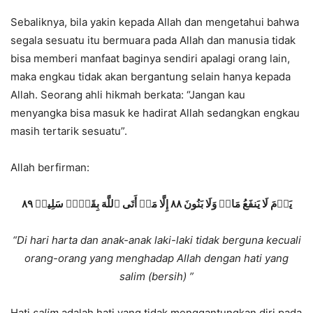
Sebaliknya, bila yakin kepada Allah dan mengetahui bahwa
segala sesuatu itu bermuara pada Allah dan manusia tidak
bisa memberi manfaat baginya sendiri apalagi orang lain,
maka engkau tidak akan bergantung selain hanya kepada
Allah. Seorang ahli hikmah berkata: “Jangan kau
menyangka bisa masuk ke hadirat Allah sedangkan engkau
masih tertarik sesuatu”.
Allah berfirman:
يَوۡمَ لَا يَنفَعُ مَالٞ وَلَا بَنُونَ ٨٨ إِلَّا مَنۡ أَتَى ٱللَّهَ بِقَلۡبٖ سَلِيمٖ ٨٩
“Di hari harta dan anak-anak laki-laki tidak berguna kecuali
orang-orang yang menghadap Allah dengan hati yang
salim (bersih) ”
Hati
salim
adalah hati yang tidak menggantungkan diri pada