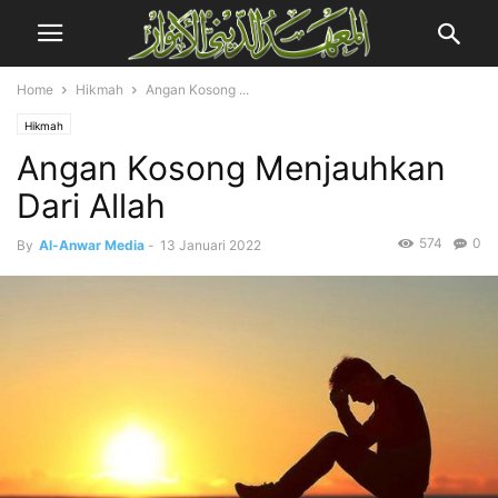
Home
Hikmah
Angan Kosong ...
Hikmah
Angan Kosong Menjauhkan
Dari Allah
574
0
By
Al-Anwar Media
-
13 Januari 2022