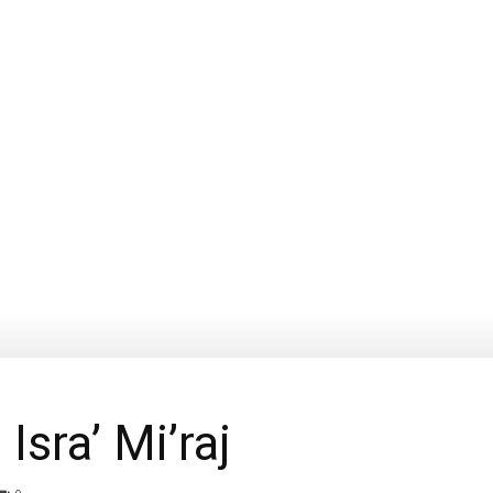
Anwar
Isra’ Mi’raj