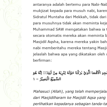
antaranya adalah bertemu para Nabi-Nabi
mukjizat kepada para musuh nabi, kare
Sidratul Muntaha dari Mekkah, tidak dari
para musuhnya tidak akan meminta kejel
Muhammad SAW mengatakan bahwa ia tel
secara otomatis mereka akan meminta b
Masjidil Aqsha, karena mereka yakin ba
nabi memberitahu mereka tentang Masji
jelaslah bahwa apa yang dikatakan ole
berfirman:
الْاَقْصَا الَّذِيْ بٰرَكْنَا حَوْلَهٗ لِنُرِيَهٗ مِنْ اٰيٰتِنَاۗ اِنَّهٗ هُوَ
السَّمِيْعُ الْبَصِيْرُ – ١
Mahasuci (Allah), yang telah memperj
dari Masjidilharam ke Masjidil Aqsa yang
perlihatkan kepadanya sebagian tanda-t