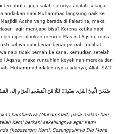
 terdahulu, juga salah satunya adalah sebagai
na andaikan nabi Muhammad langsung naik ke
 Masjidil Aqsha yang berada di Palestina, maka
asan lagi; mengapa bisa? Karena ketika nabi
ah diperjalankan menuju Masjidil Aqsha, maka
ukti bahwa nabi benar-benar pernah melihat
hwa nabi tidak pernah ke sana, kemudian setelah
dil Aqsha, maka runtuhlah keyakinan mereka dan
h nabi Muhammad adalah nyata adanya, Allah SWT
سُبْحٰنَ الَّذِيْٓ اَسْرٰى بِعَبْدِهٖ لَيْلًا مِّنَ الْمَسْجِدِ الْحَرَامِ اِلَى الْمَسْجِدِ 
alankan hamba-Nya (Muhammad) pada malam hari
 telah Kami berkahi sekelilingnya agar Kami
anda (kebesaran) Kami. Sesungguhnya Dia Maha