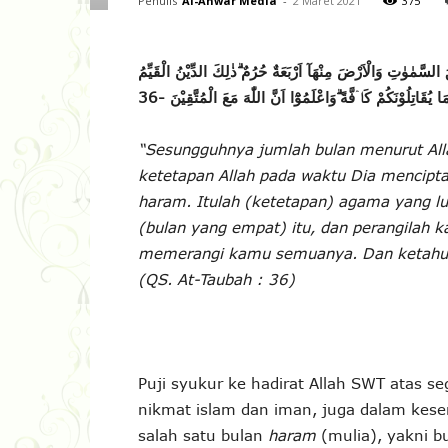
Penulis
Al-Anwar Media
-
2 Maret 2021
375
لسَّمٰوٰتِ وَالْاَرْضَ مِنْهَآ اَرْبَعَةٌ حُرُمٌ ۗذٰلِكَ الدِّيْنُ الْقَيِّمُ
ُقَاتِلُوْنَكُمْ كَاۤفَّةً ۗوَاعْلَمُوْٓا اَنَّ اللّٰهَ مَعَ الْمُتَّقِيْنَ -36
“Sesungguhnya jumlah bulan menurut All
ketetapan Allah pada waktu Dia mencipta
haram. Itulah (ketetapan) agama yang l
(bulan yang empat) itu, dan perangila
memerangi kamu semuanya. Dan ketahuil
(QS. At-Taubah : 36)
Puji syukur ke hadirat Allah SWT atas se
nikmat islam dan iman, juga dalam kese
salah satu bulan
haram
(mulia), yakni 