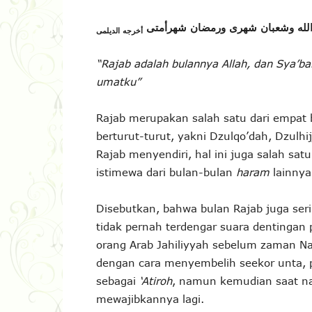
لله وشعبان شهرى ورمضان شهرأمتى
أخرجه الديلمى
“Rajab adalah bulannya Allah
, dan
Sya’ba
umatku”
Rajab merupakan salah satu dari empat b
berturut-turut, yakni Dzulqo’dah, Dzulh
Rajab menyendiri, hal ini juga salah sat
istimewa dari bulan-bulan
haram
lainnya
Disebutkan, bahwa bulan Rajab juga seri
tidak pernah terdengar suara dentingan
orang Arab Jahiliyyah sebelum zaman Na
dengan cara menyembelih seekor unta, p
sebagai
‘Atiroh
, namun kemudian saat na
mewajibkannya lagi.