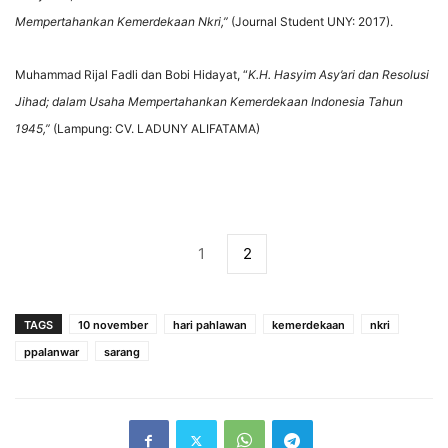
Mempertahankan Kemerdekaan Nkri,”
(Journal Student UNY: 2017).
Muhammad Rijal Fadli dan Bobi Hidayat, “
K.H. Hasyim Asy’ari dan Resolusi
Jihad; dalam Usaha Mempertahankan Kemerdekaan Indonesia Tahun
1945,”
(Lampung: CV. LADUNY ALIFATAMA)
1
2
TAGS
10 november
hari pahlawan
kemerdekaan
nkri
ppalanwar
sarang