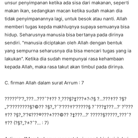
unsur penyimpanan ketika ada sisa dari makanan, seperti
makan ikan, sedangkan macan ketika sudah makan dia
tidak penyimpanannya lagi, untuk besok atau nanti. Allah
memberi tugas kepda makhluqnya supaya semuanya bisa
hidup. Seharusnya manusia bisa bertanya pada dirinya
sendiri. "manusia diciptakan oleh Allah dengan bentuk
yang sempurna seharusnya dia bisa mencari tugas yang ia
lakukan". Ketika dia sudah mempunyai rasa kehambaan
kepada Allah, maka rasa takut akan timbul pada dirinya.
C. firman Allah dalam surat Arrum : 7
?????¹?’?„???…???ˆ?†?? ?¸???§?‡???±?‹?§ ?…???†?? ?§?
„?’?­???????§?©?? ?§?„?¯?‘???†?’?????§ ?ˆ???‡???…?’ ?¹???
†?? ?§?„?’?¢???®???±???©?? ?‡???…?’ ?????§?????„???ˆ?
†?? (?§?„?±?ˆ?… : 7)