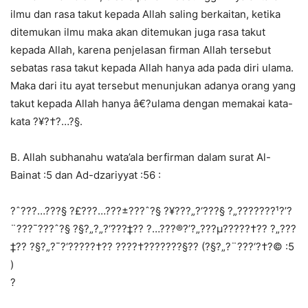
ilmu dan rasa takut kepada Allah saling berkaitan, ketika
ditemukan ilmu maka akan ditemukan juga rasa takut
kepada Allah, karena penjelasan firman Allah tersebut
sebatas rasa takut kepada Allah hanya ada pada diri ulama.
Maka dari itu ayat tersebut menunjukan adanya orang yang
takut kepada Allah hanya â€?ulama dengan memakai kata-
kata ?¥?†?…?§.
B. Allah subhanahu wata’ala berfirman dalam surat Al-
Bainat :5 dan Ad-dzariyyat :56 :
?ˆ???…???§ ?£???…???±???ˆ?§ ?¥???„?‘???§ ?„???????¹?’?
¨???¯???ˆ?§ ?§?„?„?‘???‡?? ?…???®?’?„???µ?????†?? ?„???
‡?? ?§?„?¯?‘?????†?? ?­???†???????§?? (?§?„?¨???‘?†?© :5
)
?