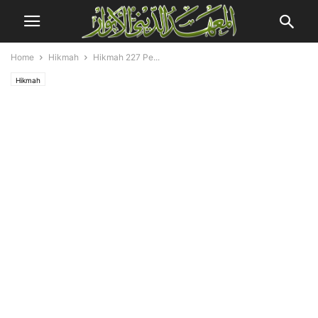
Home
Hikmah
Hikmah 227 Pe...
Hikmah