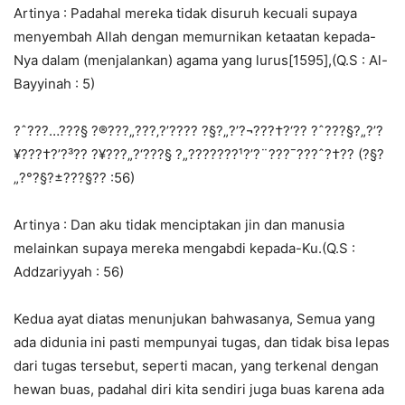
Artinya : Padahal mereka tidak disuruh kecuali supaya
menyembah Allah dengan memurnikan ketaatan kepada-
Nya dalam (menjalankan) agama yang lurus[1595],(Q.S : Al-
Bayyinah : 5)
?ˆ???…???§ ?®???„???‚?’???? ?§?„?’?¬???†?‘?? ?ˆ???§?„?’?
¥???†?’?³?? ?¥???„?‘???§ ?„???????¹?’?¨???¯???ˆ?†?? (?§?
„?°?§?±???§?? :56)
Artinya : Dan aku tidak menciptakan jin dan manusia
melainkan supaya mereka mengabdi kepada-Ku.(Q.S :
Addzariyyah : 56)
Kedua ayat diatas menunjukan bahwasanya, Semua yang
ada didunia ini pasti mempunyai tugas, dan tidak bisa lepas
dari tugas tersebut, seperti macan, yang terkenal dengan
hewan buas, padahal diri kita sendiri juga buas karena ada