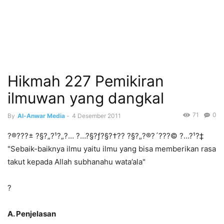
Hikmah 227 Pemikiran
ilmuwan yang dangkal
71
0
By
Al-Anwar Media
-
4 Desember 2011
?®???± ?§?„?¹?„?… ?…?§?ƒ?§?†?? ?§?„?®?´???© ?…?¹?‡
"Sebaik-baiknya ilmu yaitu ilmu yang bisa memberikan rasa
takut kepada Allah subhanahu wata’ala"
?
A.
Penjelasan