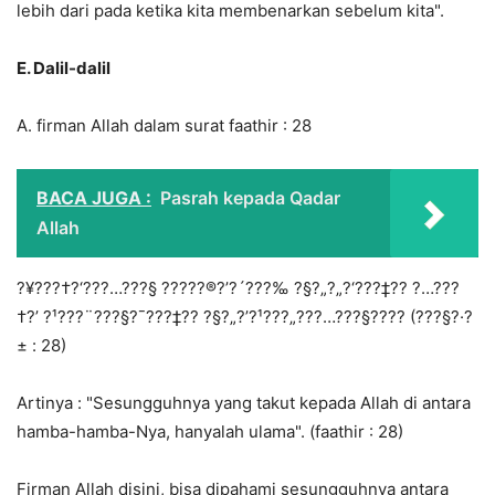
lebih dari pada ketika kita membenarkan sebelum kita".
E.
Dalil-dalil
A. firman Allah dalam surat faathir : 28
BACA JUGA :
Pasrah kepada Qadar
Allah
?¥???†?‘???…???§ ?????®?’?´???‰ ?§?„?„?‘???‡?? ?…???
†?’ ?¹???¨???§?¯???‡?? ?§?„?’?¹???„???…???§???? (???§?·?
± : 28)
Artinya : "Sesungguhnya yang takut kepada Allah di antara
hamba-hamba-Nya, hanyalah ulama". (faathir : 28)
Firman Allah disini, bisa dipahami sesungguhnya antara