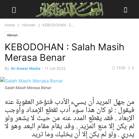
Home
Hikmah
KEBODOHAN : S...
Hikmah
KEBODOHAN : Salah Masih
Merasa Benar
1329
0
By
Al-Anwar Media
-
11 Juli 2022
Salah Masih Merasa Benar
من جهل المريد أن يسيء الأدب فتؤخر العقوبة عنه
فيقول : لو كان هذا سوء أدب لقطع الإمداد وأوجب
الإبعاد . فقد يقطع المدد عنه من حيث لا يشعر ولو
لم يكن إلا منع المزيد . وقد يقام مقام البعد وهو لا
يدري . ولو لم يكن إلا أن يخليك وما تريد