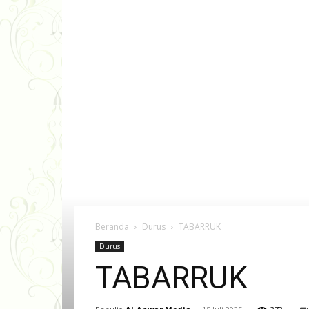
Beranda
Durus
TABARRUK
Durus
TABARRUK