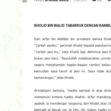
Penulis
Al-Anwar Media
-
15 Juli 2025
373
KHOLID BIN WALID TABARRUK DENGAN RAMBU
Dari Ja’far ibn Abdillah ibn al-Hakam bahwa Khal
“Carilah peciku,” perintah Khalid kepada pasuka
“Carilah peci itu,” kata Khalid lagi. Akhirnya peci
bukan peci baru. “Rasulullah melaksanakan umrah
segera menghampiri bagian-bagian rambut belia
kemudian saya taruh di peci ini. Saya tidak ik
kemenangan,” jelas Khalid.
Al-Haitsami berkata, “Hadits semisal di atas dir
memenuhi kriteria hadits shahih. Ja’far mendenga
apakah ia mendengar langsung dari Khalid atau tid
Mathalib al-‘Aliyah vol. IV hlm. 90. Dalam hadits