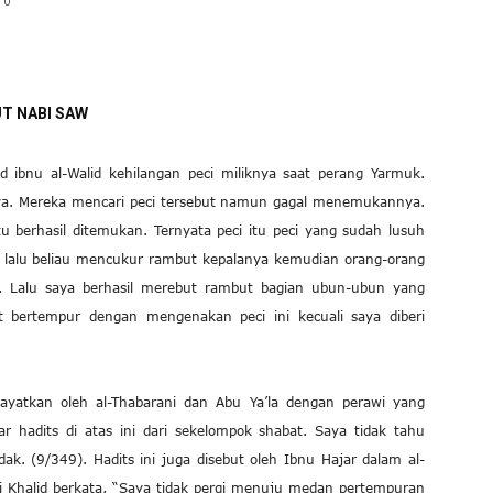
0
T NABI SAW
id ibnu al-Walid kehilangan peci miliknya saat perang Yarmuk.
nnya. Mereka mencari peci tersebut namun gagal menemukannya.
 itu berhasil ditemukan. Ternyata peci itu peci yang sudah lusuh
 lalu beliau mencukur rambut kepalanya kemudian orang-orang
u. Lalu saya berhasil merebut rambut bagian ubun-ubun yang
ut bertempur dengan mengenakan peci ini kecuali saya diberi
iwayatkan oleh al-Thabarani dan Abu Ya’la dengan perawi yang
r hadits di atas ini dari sekelompok shabat. Saya tidak tahu
ak. (9/349). Hadits ini juga disebut oleh Ibnu Hajar dalam al-
 ini Khalid berkata, “Saya tidak pergi menuju medan pertempuran