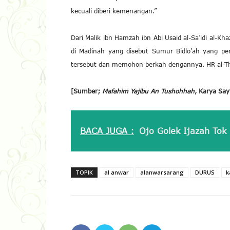
kecuali diberi kemenangan.”
Dari Malik ibn Hamzah ibn Abi Usaid al-Sa’idi al-Kh
di Madinah yang disebut Sumur Bidlo’ah yang pe
tersebut dan memohon berkah dengannya. HR al-Thab
[Sumber;
Mafahim Yajibu An Tushohhah
, Karya Say
BACA JUGA :
Ojo Golek Ijazah Tok
TOPIK
al anwar
alanwarsarang
DURUS
k