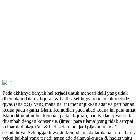
Pada akhirnya banyak hal terjadi untuk mencari dalil yang tidak
ditemukan dalam al-quran & hadits, sehingga muncullah metode
qiyas (analogi), yang mana hal ini menunjukkan adanya perubahan
kedua pada agama Islam. Kemudian pada abad kedua ini para umat
Islam dituntut untuk kembali pada al-quran, hadits, dan qiyas serta
ditambah dengan konsensus (ijma’) para ulama’ yang tidak sampai
keluar dari al-qur’an & hadits dan menjadi pijakan ulama’
sesudahnya. Sehingga di waktu kemudian ada tambahan ilmu baru,
yakni hal-hal yang terjadi tanpa ada dalam al-quran & hadits yaitu