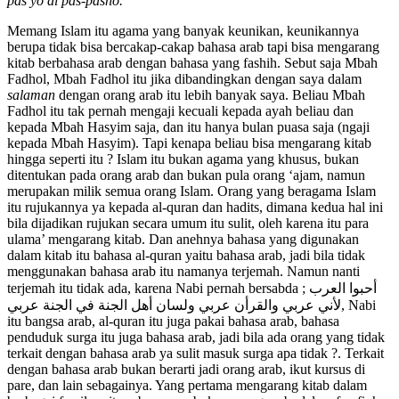
pas yo di pas-pasno.
Memang Islam itu agama yang banyak keunikan, keunikannya
berupa tidak bisa bercakap-cakap bahasa arab tapi bisa mengarang
kitab berbahasa arab dengan bahasa yang fashih. Sebut saja Mbah
Fadhol, Mbah Fadhol itu jika dibandingkan dengan saya dalam
salaman
dengan orang arab itu lebih banyak saya. Beliau Mbah
Fadhol itu tak pernah mengaji kecuali kepada ayah beliau dan
kepada Mbah Hasyim saja, dan itu hanya bulan puasa saja (ngaji
kepada Mbah Hasyim). Tapi kenapa beliau bisa mengarang kitab
hingga seperti itu ? Islam itu bukan agama yang khusus, bukan
ditentukan pada orang arab dan bukan pula orang ‘ajam, namun
merupakan milik semua orang Islam. Orang yang beragama Islam
itu rujukannya ya kepada al-quran dan hadits, dimana kedua hal ini
bila dijadikan rujukan secara umum itu sulit, oleh karena itu para
ulama’ mengarang kitab. Dan anehnya bahasa yang digunakan
dalam kitab itu bahasa al-quran yaitu bahasa arab, jadi bila tidak
menggunakan bahasa arab itu namanya terjemah. Namun nanti
terjemah itu tidak ada, karena Nabi pernah bersabda ;
أحبوا العرب
لأني عربي والقرأن عربي ولسان أهل الجنة في الجنة عربي,
Nabi
itu bangsa arab, al-quran itu juga pakai bahasa arab, bahasa
penduduk surga itu juga bahasa arab, jadi bila ada orang yang tidak
terkait dengan bahasa arab ya sulit masuk surga apa tidak ?. Terkait
dengan bahasa arab bukan berarti jadi orang arab, ikut kursus di
pare, dan lain sebagainya. Yang pertama mengarang kitab dalam