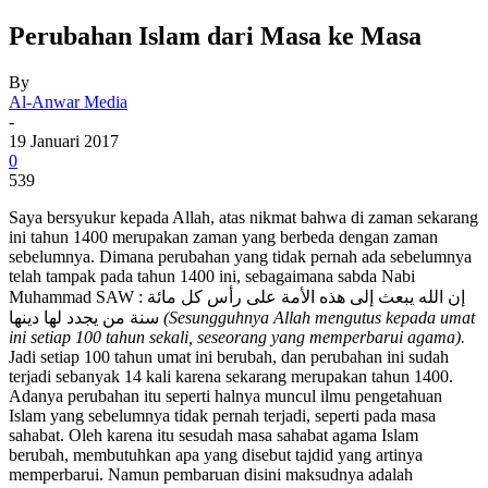
Perubahan Islam dari Masa ke Masa
By
Al-Anwar Media
-
19 Januari 2017
0
539
Saya bersyukur kepada Allah, atas nikmat bahwa di zaman sekarang
ini tahun 1400 merupakan zaman yang berbeda dengan zaman
sebelumnya. Dimana perubahan yang tidak pernah ada sebelumnya
telah tampak pada tahun 1400 ini, sebagaimana sabda Nabi
Muhammad SAW :
إن الله يبعث إلى هذه الأمة على رأس كل مائة
سنة من يجدد لها دينها
(Sesungguhnya Allah mengutus kepada umat
ini setiap 100 tahun sekali, seseorang yang memperbarui agama).
Jadi setiap 100 tahun umat ini berubah, dan perubahan ini sudah
terjadi sebanyak 14 kali karena sekarang merupakan tahun 1400.
Adanya perubahan itu seperti halnya muncul ilmu pengetahuan
Islam yang sebelumnya tidak pernah terjadi, seperti pada masa
sahabat. Oleh karena itu sesudah masa sahabat agama Islam
berubah, membutuhkan apa yang disebut tajdid yang artinya
memperbarui. Namun pembaruan disini maksudnya adalah