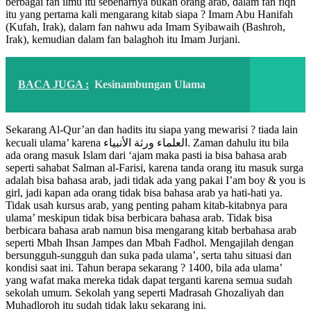
berbagai fan ilmu itu sebenarnya bukan orang arab, dalam fan fiqh
itu yang pertama kali mengarang kitab siapa ? Imam Abu Hanifah
(Kufah, Irak), dalam fan nahwu ada Imam Syibawaih (Bashroh,
Irak), kemudian dalam fan balaghoh itu Imam Jurjani.
BACA JUGA :
Kesinambungan Ulama
Sekarang Al-Qur’an dan hadits itu siapa yang mewarisi ? tiada lain
kecuali ulama’ karena
العلماء ورثة الأنبياء
. Zaman dahulu itu bila
ada orang masuk Islam dari ‘ajam maka pasti ia bisa bahasa arab
seperti sahabat Salman al-Farisi, karena tanda orang itu masuk surga
adalah bisa bahasa arab, jadi tidak ada yang pakai I’am boy & you is
girl, jadi kapan ada orang tidak bisa bahasa arab ya hati-hati ya.
Tidak usah kursus arab, yang penting paham kitab-kitabnya para
ulama’ meskipun tidak bisa berbicara bahasa arab. Tidak bisa
berbicara bahasa arab namun bisa mengarang kitab berbahasa arab
seperti Mbah Ihsan Jampes dan Mbah Fadhol. Mengajilah dengan
bersungguh-sungguh dan suka pada ulama’, serta tahu situasi dan
kondisi saat ini. Tahun berapa sekarang ? 1400, bila ada ulama’
yang wafat maka mereka tidak dapat terganti karena semua sudah
sekolah umum. Sekolah yang seperti Madrasah Ghozaliyah dan
Muhadloroh itu sudah tidak laku sekarang ini.