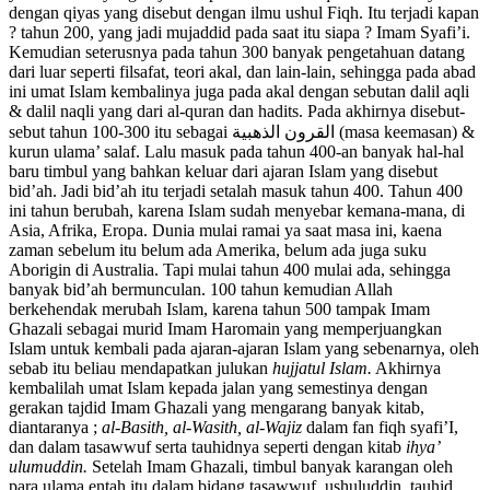
dengan qiyas yang disebut dengan ilmu ushul Fiqh. Itu terjadi kapan
? tahun 200, yang jadi mujaddid pada saat itu siapa ? Imam Syafi’i.
Kemudian seterusnya pada tahun 300 banyak pengetahuan datang
dari luar seperti filsafat, teori akal, dan lain-lain, sehingga pada abad
ini umat Islam kembalinya juga pada akal dengan sebutan dalil aqli
& dalil naqli yang dari al-quran dan hadits. Pada akhirnya disebut-
sebut tahun 100-300 itu sebagai
القرون الذهبية
(masa keemasan) &
kurun ulama’ salaf. Lalu masuk pada tahun 400-an banyak hal-hal
baru timbul yang bahkan keluar dari ajaran Islam yang disebut
bid’ah. Jadi bid’ah itu terjadi setalah masuk tahun 400. Tahun 400
ini tahun berubah, karena Islam sudah menyebar kemana-mana, di
Asia, Afrika, Eropa. Dunia mulai ramai ya saat masa ini, kaena
zaman sebelum itu belum ada Amerika, belum ada juga suku
Aborigin di Australia. Tapi mulai tahun 400 mulai ada, sehingga
banyak bid’ah bermunculan. 100 tahun kemudian Allah
berkehendak merubah Islam, karena tahun 500 tampak Imam
Ghazali sebagai murid Imam Haromain yang memperjuangkan
Islam untuk kembali pada ajaran-ajaran Islam yang sebenarnya, oleh
sebab itu beliau mendapatkan julukan
hujjatul Islam.
Akhirnya
kembalilah umat Islam kepada jalan yang semestinya dengan
gerakan tajdid Imam Ghazali yang mengarang banyak kitab,
diantaranya ;
al-Basith, al-Wasith, al-Wajiz
dalam fan fiqh syafi’I,
dan dalam tasawwuf serta tauhidnya seperti dengan kitab
ihya’
ulumuddin.
Setelah Imam Ghazali, timbul banyak karangan oleh
para ulama entah itu dalam bidang tasawwuf, ushuluddin, tauhid,