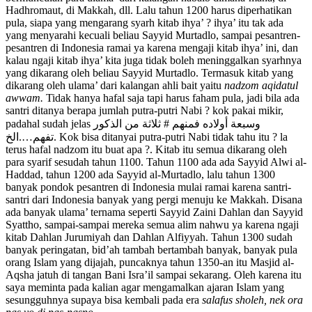
Hadhromaut, di Makkah, dll. Lalu tahun 1200 harus diperhatikan
pula, siapa yang mengarang syarh kitab ihya’ ? ihya’ itu tak ada
yang menyarahi kecuali beliau Sayyid Murtadlo, sampai pesantren-
pesantren di Indonesia ramai ya karena mengaji kitab ihya’ ini, dan
kalau ngaji kitab ihya’ kita juga tidak boleh meninggalkan syarhnya
yang dikarang oleh beliau Sayyid Murtadlo. Termasuk kitab yang
dikarang oleh ulama’ dari kalangan ahli bait yaitu
nadzom aqidatul
awwam.
Tidak hanya hafal saja tapi harus faham pula, jadi bila ada
santri ditanya berapa jumlah putra-putri Nabi ? kok pakai mikir,
padahal sudah jelas
وسبعة أولاده فمنهم # ثلاثة من الذكور
تفهم….الخ.
Kok bisa ditanyai putra-putri Nabi tidak tahu itu ? la
terus hafal nadzom itu buat apa ?. Kitab itu semua dikarang oleh
para syarif sesudah tahun 1100. Tahun 1100 ada ada Sayyid Alwi al-
Haddad, tahun 1200 ada Sayyid al-Murtadlo, lalu tahun 1300
banyak pondok pesantren di Indonesia mulai ramai karena santri-
santri dari Indonesia banyak yang pergi menuju ke Makkah. Disana
ada banyak ulama’ ternama seperti Sayyid Zaini Dahlan dan Sayyid
Syattho, sampai-sampai mereka semua alim nahwu ya karena ngaji
kitab Dahlan Jurumiyah dan Dahlan Alfiyyah. Tahun 1300 sudah
banyak peringatan, bid’ah tambah bertambah banyak, banyak pula
orang Islam yang dijajah, puncaknya tahun 1350-an itu Masjid al-
Aqsha jatuh di tangan Bani Isra’il sampai sekarang. Oleh karena itu
saya meminta pada kalian agar mengamalkan ajaran Islam yang
sesungguhnya supaya bisa kembali pada era
salafus sholeh, nek ora