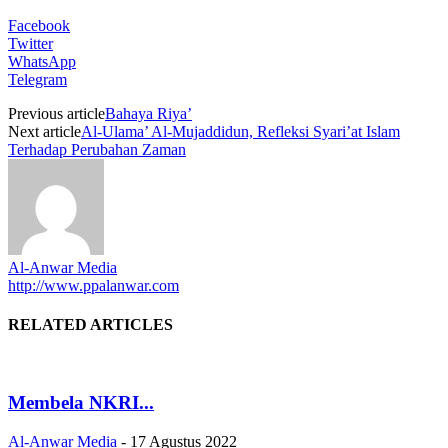
Facebook
Twitter
WhatsApp
Telegram
Previous article
Bahaya Riya’
Next article
Al-Ulama’ Al-Mujaddidun, Refleksi Syari’at Islam
Terhadap Perubahan Zaman
Al-Anwar Media
http://www.ppalanwar.com
RELATED ARTICLES
Membela NKRI...
Al-Anwar Media
-
17 Agustus 2022