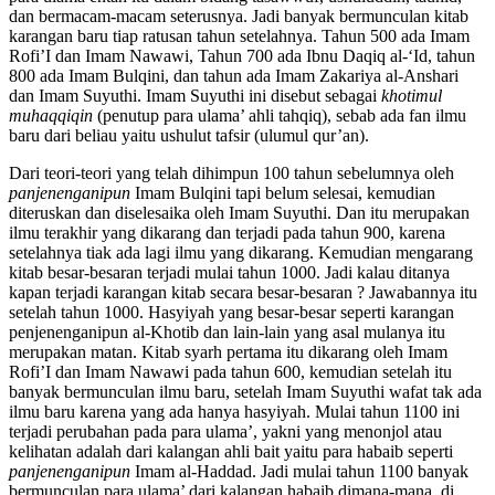
dan bermacam-macam seterusnya. Jadi banyak bermunculan kitab
karangan baru tiap ratusan tahun setelahnya. Tahun 500 ada Imam
Rofi’I dan Imam Nawawi, Tahun 700 ada Ibnu Daqiq al-‘Id, tahun
800 ada Imam Bulqini, dan tahun ada Imam Zakariya al-Anshari
dan Imam Suyuthi. Imam Suyuthi ini disebut sebagai
khotimul
muhaqqiqin
(penutup para ulama’ ahli tahqiq), sebab ada fan ilmu
baru dari beliau yaitu ushulut tafsir (ulumul qur’an).
Dari teori-teori yang telah dihimpun 100 tahun sebelumnya oleh
panjenenganipun
Imam Bulqini tapi belum selesai, kemudian
diteruskan dan diselesaika oleh Imam Suyuthi. Dan itu merupakan
ilmu terakhir yang dikarang dan terjadi pada tahun 900, karena
setelahnya tiak ada lagi ilmu yang dikarang. Kemudian mengarang
kitab besar-besaran terjadi mulai tahun 1000. Jadi kalau ditanya
kapan terjadi karangan kitab secara besar-besaran ? Jawabannya itu
setelah tahun 1000. Hasyiyah yang besar-besar seperti karangan
penjenenganipun al-Khotib dan lain-lain yang asal mulanya itu
merupakan matan. Kitab syarh pertama itu dikarang oleh Imam
Rofi’I dan Imam Nawawi pada tahun 600, kemudian setelah itu
banyak bermunculan ilmu baru, setelah Imam Suyuthi wafat tak ada
ilmu baru karena yang ada hanya hasyiyah. Mulai tahun 1100 ini
terjadi perubahan pada para ulama’, yakni yang menonjol atau
kelihatan adalah dari kalangan ahli bait yaitu para habaib seperti
panjenenganipun
Imam al-Haddad. Jadi mulai tahun 1100 banyak
bermunculan para ulama’ dari kalangan habaib dimana-mana, di