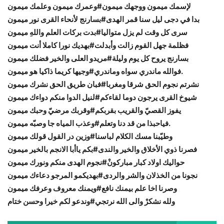
لإسمك ميمون ووجهك ميمون#وعمرك ميمون وعلمك ميمون
بدا في دجى ليل سنا قمر الهدى#بسارنج لأنحاء القرى نور ميمون
سرى كل وقت لم يزل متواليا#بدت بركات العلم واللهِ ميمون
فظلمة جهل القوم زالت وأبدلت#بهديك نورا كاملا أنت ميمون
بسارنج يروح كل يوم وليلة#مريدو العلى والخير فضلك ميمون
فوالله ماندري سواه وماندري#وجيها كريما ذاكيا هو ميمون.
نشرتم نجوم الحق شرقا ومغربا#فبان طريق الحق نشرك ميمون
شيوخ القرى يرجون دوما لقاءكم#لنيل الدوا منكم دواءك ميمون
يفوز القصيّ والقريب بقربكم#وقربك مرضيّ وحبك ميمون
فياحبذا من قد دنا وتعلم#وعذب المياه جا وصبّه ميمون.
وطيّبنا مسك الكلام لباسنا#وزين در القول قولك ميمون
فصرنا ذوي الأخلاق والخير والندى#بكم ياأبا الانجم بالخير ميمون
حواليك اولاد كبار مباركونْ#نجوم الهدى منكم ونورك ميمون
نجونا من الخذلان والشر والردى#بهديكمو المرجو دعاءك ميمون
وصرنا اخا علم بيمنك نافع#ويمنك معروف وعرفك ميمون
ولله نشكرْ والى الله نرتجي#وندعو لكم خيرا وحسن ختام