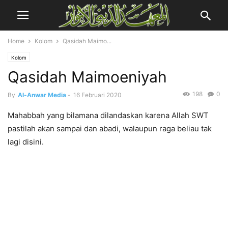
Home
Kolom
Qasidah Maimo...
Kolom
Qasidah Maimoeniyah
198
0
By
Al-Anwar Media
-
16 Februari 2020
Mahabbah yang bilamana dilandaskan karena Allah SWT
pastilah akan sampai dan abadi, walaupun raga beliau tak
lagi disini.