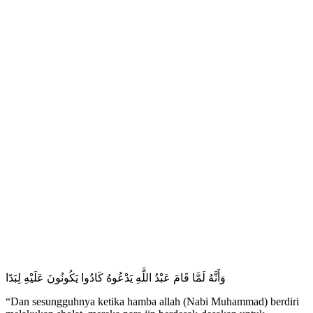
وَأَنَّهُ لَمَّا قَامَ عَبْدُ اللَّهِ يَدْعُوهُ كَادُوا يَكُونُونَ عَلَيْهِ لِبَدًا
“Dan sesungguhnya ketika hamba allah (Nabi Muhammad) berdiri