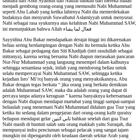
saudara dari Abdi Syamsin dan Naufal bahkan dari mereka malah
menjadi gembong orang-orang yang memusuhi Nabi Muhammad
seperti Abu Lahab yang ketika lahirnya Nabi dia memerdekakan
budaknya dan menyuruh Suwaibatul Aslamiyyah untuk menyusui
Nabi sebagai rasa syukurnya atas kelahiran Nabi Muhammad SAW,
ini menunjukkan bahwa Allah
فعال لما يشاء
Sayyidina Abu Bakar mendapatkan derajat tinggi ini dikarenakan
beliau sering berdampingan dengan Nabi itu bermula ketika Abu
Bakar sebagai pedagang dan Siti Khadijah (istri rasulullah sebagai
mitranya), karena sering bersama Nabi diapun merasakan pancaran
Nur-Nur Muhammad yang langsung menempel dalam kalbunya
sehingga senantiasa sejuk, inilah yang mendorong beliau untuk
selalu mempercayai Nabi Muhammad SAW, sehingga ketika
kejadian Isro’ Mi’roj banyak orang yang menyaksikannya, Abu
Bakar dengan tegas berkata “ jika orang yang berkata demikian
adalah Muhammad SAW, maka dia adalah orang yang dapat di
percaya tanpa adanya keraguan ” karena banyaknya kebersamaan
dengan Nabi diapun mendapat martabat yang tinggi sampai-sampai
beliaulah yang menemani Nabi Muhammad didalam gua Tsur yang
ketika itu sedang dalam pengejaran dari orang-orang kafir quraisy
beliapun mendapat gelar
ثاني اثنين
bahkan setelah dari gua Tsur
Nabi masih di buntuti salah satu orang makkah yaitu Suraqah, dia
mempunyai indra penciuman sebagai pelacak yang sangat tajam
mungkin ini dipengaruhi oleh keadaan daerah sekitar Arab yang