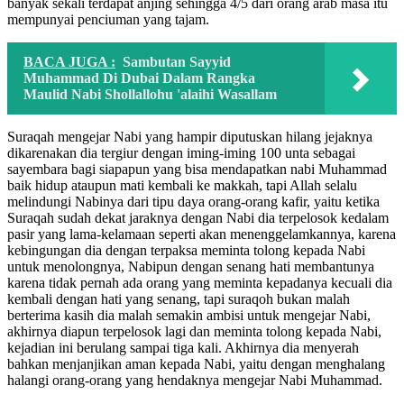
banyak sekali terdapat anjing sehingga 4/5 dari orang arab masa itu
mempunyai penciuman yang tajam.
BACA JUGA :
Sambutan Sayyid
Muhammad Di Dubai Dalam Rangka
Maulid Nabi Shollallohu 'alaihi Wasallam
Suraqah mengejar Nabi yang hampir diputuskan hilang jejaknya
dikarenakan dia tergiur dengan iming-iming 100 unta sebagai
sayembara bagi siapapun yang bisa mendapatkan nabi Muhammad
baik hidup ataupun mati kembali ke makkah, tapi Allah selalu
melindungi Nabinya dari tipu daya orang-orang kafir, yaitu ketika
Suraqah sudah dekat jaraknya dengan Nabi dia terpelosok kedalam
pasir yang lama-kelamaan seperti akan menenggelamkannya, karena
kebingungan dia dengan terpaksa meminta tolong kepada Nabi
untuk menolongnya, Nabipun dengan senang hati membantunya
karena tidak pernah ada orang yang meminta kepadanya kecuali dia
kembali dengan hati yang senang, tapi suraqoh bukan malah
berterima kasih dia malah semakin ambisi untuk mengejar Nabi,
akhirnya diapun terpelosok lagi dan meminta tolong kepada Nabi,
kejadian ini berulang sampai tiga kali. Akhirnya dia menyerah
bahkan menjanjikan aman kepada Nabi, yaitu dengan menghalang
halangi orang-orang yang hendaknya mengejar Nabi Muhammad.