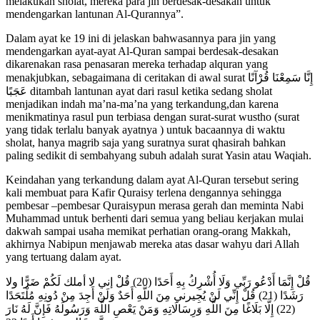
melakukan sholat, mereka para jin berdesak-desakan untuk
mendengarkan lantunan Al-Qurannya”.
Dalam ayat ke 19 ini di jelaskan bahwasannya para jin yang
mendengarkan ayat-ayat Al-Quran sampai berdesak-desakan
dikarenakan rasa penasaran mereka terhadap alquran yang
menakjubkan, sebagaimana di ceritakan di awal surat
إِنَّا سَمِعْنَا قُرْآنًا
عَجَبًا
ditambah lantunan ayat dari rasul ketika sedang sholat
menjadikan indah ma’na-ma’na yang terkandung,dan karena
menikmatinya rasul pun terbiasa dengan surat-surat wustho (surat
yang tidak terlalu banyak ayatnya ) untuk bacaannya di waktu
sholat, hanya magrib saja yang suratnya surat qhasirah bahkan
paling sedikit di sembahyang subuh adalah surat Yasin atau Waqiah.
Keindahan yang terkandung dalam ayat Al-Quran tersebut sering
kali membuat para Kafir Quraisy terlena dengannya sehingga
pembesar –pembesar Quraisypun merasa gerah dan meminta Nabi
Muhammad untuk berhenti dari semua yang beliau kerjakan mulai
dakwah sampai usaha memikat perhatian orang-orang Makkah,
akhirnya Nabipun menjawab mereka atas dasar wahyu dari Allah
yang tertuang dalam ayat.
قُلْ إِنَّمَا أَدْعُو رَبِّي وَلَا أُشْرِكُ بِهِ أَحَدًا (20) قُلْ إني لا أملك لَكُمْ ضَرًّا ولا
رَشَدًا (21) قُلْ إِنِّي لَنْ يُجِيرني مِنَ اللَّهِ أَحَدٌ وَلَنْ أَجِدَ مِنْ دُونِهِ مُلْتَحَدًا
(22) إِلَّا بَلَاغًا مِنَ اللَّهِ وَرِسَالَاتِهِ وَمَنْ يَعْصِ اللَّهَ وَرَسُولَهُ فَإِنَّ لَهُ نَارَ