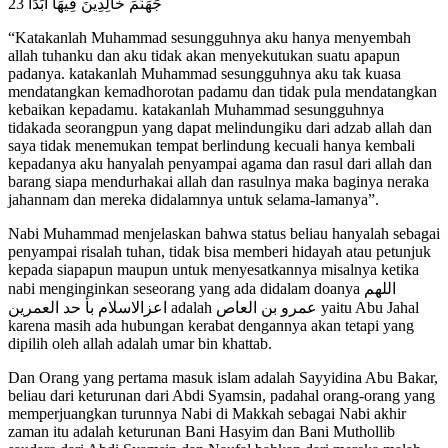
جَهَنَّمَ خَالِدِينَ فِيهَا أَبَدًا 23
“Katakanlah Muhammad sesungguhnya aku hanya menyembah
allah tuhanku dan aku tidak akan menyekutukan suatu apapun
padanya. katakanlah Muhammad sesungguhnya aku tak kuasa
mendatangkan kemadhorotan padamu dan tidak pula mendatangkan
kebaikan kepadamu. katakanlah Muhammad sesungguhnya
tidakada seorangpun yang dapat melindungiku dari adzab allah dan
saya tidak menemukan tempat berlindung kecuali hanya kembali
kepadanya aku hanyalah penyampai agama dan rasul dari allah dan
barang siapa mendurhakai allah dan rasulnya maka baginya neraka
jahannam dan mereka didalamnya untuk selama-lamanya”.
Nabi Muhammad menjelaskan bahwa status beliau hanyalah sebagai
penyampai risalah tuhan, tidak bisa memberi hidayah atau petunjuk
kepada siapapun maupun untuk menyesatkannya misalnya ketika
nabi menginginkan seseorang yang ada didalam doanya
اللهم
اعزالاسلام بأ حد العمرين
adalah
عمرو بن العاص
yaitu Abu Jahal
karena masih ada hubungan kerabat dengannya akan tetapi yang
dipilih oleh allah adalah umar bin khattab.
Dan Orang yang pertama masuk islam adalah Sayyidina Abu Bakar,
beliau dari keturunan dari Abdi Syamsin, padahal orang-orang yang
memperjuangkan turunnya Nabi di Makkah sebagai Nabi akhir
zaman itu adalah keturunan Bani Hasyim dan Bani Muthollib