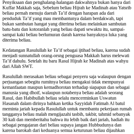
Penyiksaan dan penghalang-halangan dakwahnya bukan hanya dari
Kuffar Makkah saja, Sebelum beliau Hijrah ke Madinah atau Yatsrib
beliau pernah menuju daerah Ta’if dengan harapan ada dari
penduduk Ta’if yang mau membantunya dalam berdakwah, tapi
bukan sambutan hangat yang diterima beliau melainkan sambutan
batu-batu dan kotoranlah yang beliau dapati sewaktu itu, sampai-
sampai kaki beliau berlumuran darah karena banyaknya luka yang
diterima beliau.
Kedatangan Rasulullah ke Ta’if sebagai ijtihad beliau, karena sudah
menjadi sunnatullah orang-orsng penguasa Makkah harus melewati
Ta’if dahulu. Setelah itu baru Rasul Hijrah ke Madinah atas wahyu
dari Allah SWT.
Rasulullah merasakan beliau sebagai penyeru saja walaupun dengan
perjuangan sebegitu rumitnya beliau mengakui tidak mempunyai
kemanfaatan maupun kemadhorotan terhadap siapapun dan sebagai
manusia yang dhoif, walaupun notabenya beliau adalah seorang
Rasul, dan Habibullah beliau selalu mencerminkan Uswatun
Hasanah dalam dirinya bahkan ketika Sayyidah Fatimah Al batul
meminta jariah kepada Rasulullah untuk membantu pekerjaan rumah
tangganya beliau malah mengijazahi tasbih, takbir, tahmid sebanyak
30 kali dan memberitahu bahwa itu lebih baik dari jariah, hadiah itu
sebagai pengajaran dari beliau supaya jangan Hubbudunya dan
karena barokah dari keduanya semua keturunan beliau dijauhkan