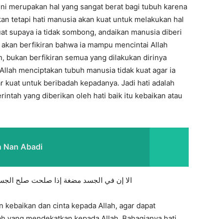
 ini merupakan hal yang sangat berat bagi tubuh karena
kan tetapi hati manusia akan kuat untuk melakukan hal
uat supaya ia tidak sombong, andaikan manusia diberi
a akan berfikiran bahwa ia mampu mencintai Allah
, bukan berfikiran semua yang dilakukan dirinya
 Allah menciptakan tubuh manusia tidak kuat agar ia
r kuat untuk beribadah kepadanya. Jadi hati adalah
intah yang diberikan oleh hati baik itu kebaikan atau
n Nan Abadi
الا إن في الجسد مضغة إذا صلحت صلح الجسد
an kebaikan dan cinta kepada Allah, agar dapat
h yang mendekatkan kepada Allah. Bahagianya hati