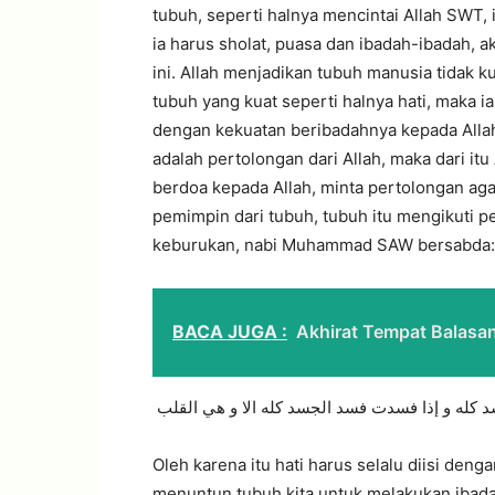
tubuh, seperti halnya mencintai Allah SWT,
ia harus sholat, puasa dan ibadah-ibadah, a
ini. Allah menjadikan tubuh manusia tidak k
tubuh yang kuat seperti halnya hati, maka i
dengan kekuatan beribadahnya kepada Allah
adalah pertolongan dari Allah, maka dari itu
berdoa kepada Allah, minta pertolongan aga
pemimpin dari tubuh, tubuh itu mengikuti per
keburukan, nabi Muhammad SAW bersabda:
BACA JUGA :
Akhirat Tempat Balasa
 كله و إذا فسدت فسد الجسد كله الا و هي القلب
Oleh karena itu hati harus selalu diisi deng
menuntun tubuh kita untuk melakukan ibada