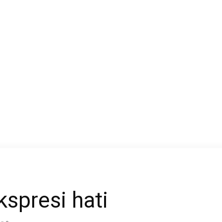
Al-
Anwar
spresi hati