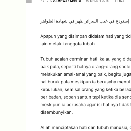
Penulis
Al-Anwar Media
-
30 Januari 2018
527
 إستودع في غيب السرائر ظهر في شهادة الظواهر
Apapun yang disimpan didalam hati yang tida
lain melalui anggota tubuh
Tubuh adalah cerminan hati, kalau yang did
baik pula, seperti halnya orang-orang sho
melakukan amal-amal yang baik, begitu jug
hal buruk pula meskipun ia berusaha menut
keburukan, semisal orang yang ketika berada
beribadah, sopan santun tapi ketika dia se
meskipun ia berusaha agar isi hatinya tidak 
disembunyikan.
Allah menciptakan hati dan tubuh manusia, 