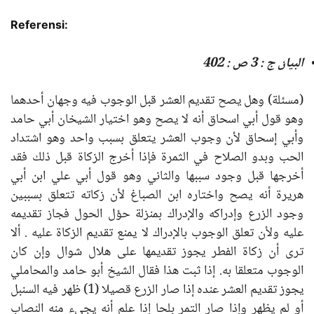
Referensi:
البيان ج : 3 ص : 402
(مسئلة) وهل يصح تقديم العشر قبل الوجوب فيه وجهان أحدهما
وهو قول أبي اسحاق أنه لا يصح وهو اختيار الشيخان أبي حامد
وأبي إسحاق لأن وجوب العشر يتعلق بسبب واحد وهو اشتداد
الحب وبدو الصلاح في الثمرة فإذا أخرج الزكاة قبل ذلك فقد
أخرجها قبل وجود سببها والثاني وهو قول أبي علي ابن أبي
هريرة أنه يصح واختاره ابن الصباغ لأن زكاته تتعلق بسببين
وجود الزرع وإدراكه والإدراك بمنزلة حؤل الحول فجاز تقديمه
عليه ولأن تعلق الوجوب بالإدراك لا يمنع تقديم الزكاة عليه . ألا
ترى أن زكاة الفطر يجوز تقديمها على هلال شوال وإن كان
الوجوب متعلقا به. إذا ثبت هذا فقال الشيخ أبو حامد والمحاملي
يجوز تقديم العشر عنده إذا صار الزرع قصيلا (1) ظهر فيه السنبل
أو لم يظهر وإذا صار التمر بلحا إذا علم أنه يجيء منه النصاب