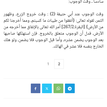
سادساً ـ وقت الوجوب:
وقت الوجوب عند أبي حنيفة (2) : وقت خروج الزرع، وظهور
الثمر، لقوله تعالى: {أنفقوا من طيبات ما كسبتم، ومما أخرجنا لكم
من الأرض} [البقرة:267/2] أمر الله تعالى بالإنفاق مما أخرجه من
الأرض، فدل أن الوجوب متعلق بالخروج. فإن استهلكها صاحبها
بعد الوجوب يضمن عشره، وأما قبل الوجوب فلا يضمن، ولو هلك
الخارج بنفسه فلا عشر في الهالك.
1
2