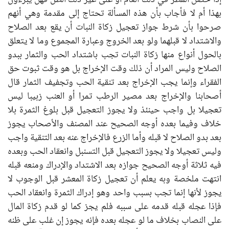
إذا حصل المطر في ذلك العام أو على غير ذلك الظن فهل يبرءون
بهذا أم لا فأجاب بأن هذه المسألة تحتاج إلى مقدمة وهي أنهم
صرحوا بأن شرط جواز تعجيل زكاة النبات أن يقع بعد الصلاح
والاشتداد لا قبلهما ولو بعد الخروج وعبارة المجموع وما لا يتعلق
بالحول أنواع منها زكاة النبات تجب باشتداد الحب والثمار ببدو
الصلاح وليس المراد أن ذلك وقت الإخراج بل هو وقت ثبوت حق
الفقراء وإنما يجب الإخراج بعد تنقية الحب وتجفيف الثمار قال
أصحابنا والإخراج بعد مصير الرطب تمرا أو العنب زبيبا ليس
تعجيلا بل واجب حينئذ ولا يجوز التعجيل قبل بلوغ الثمرة بلا
خلاف وفيما بعده أوجه الصحيح عند المصنف والأصحاب يجوز
بعد بدو الصلاح لا قبله وأما الزرع فالإخراج عنه بعد التنقية واجب
وليس تعجيلا ولا يجوز التعجيل قبل التسنبل وانعقاد الحب وبعده
فيه ثلاثة أوجه الصحيح جوازه بعد الاشتداد والإدراك ومنعه قبله
انتهت ملخصة وبه يعلم أن تعجيل زكاة المعشر قبل الوجوب لا
يجوز لأنها إنما تجب بسبب واحد وهو إدراك الثمرة وانعقاد الحب
فإذا عجله قبله قدمه على سببه فلم يجز كما لو قدم زكاة المال
على النصاب بخلاف ما لو عجله بعده فإنه يجوز إن غلب على ظنه