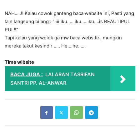
NAH…..!!
Kalau
cowok ganteng baca website ini
, Pasti yang
lain langsung bilang :
"iiiiiiku……iku…..iku….is BEAUTIPUL
PUL!!"
Tapi kalau
yang welek ga mw baca website
, mungkin
mereka takut kesindir …..
He
….
he
……
Ti
me
wibsit
e
BACA JUGA :
LALARAN TASRIFAN
SANTRI PP. AL-ANWAR