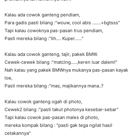
Kalau ada cowok ganteng pendiam,
Para gadis pasti bilang :
"wouw, cool abis …….+bgtsss"
Tapi kalau cowoknya pas-pasan trus pendiam,
Pasti mereka bilang :
"Iih…. Kuper……"
Kalau ada cowok ganteng, tajir, pakek
BMW.
Cewek-cewek bilang :
"matcing…..,keren luar dalem!"
Nah kalau yang pakek
BMW
nya mukanya pas-pasan
kayak
loe,
Pasti mereka bilang :
"mas, majikannya mana..?
Kalau
cowok ganteng
ogah di photo,
Cewek2 bilang :
"pasti takut photonya kesebar-sebar"
Tapi kalau
cowok pas-pasan
males di photo,
mereka kompak bilang :
"pasti gak tega ngilat hasil
cetakannya"