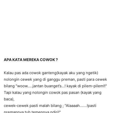
APA
KATA MERE
KA COWOK ?
Kalau pas ada cowok ganteng(
kayak aku yang ngetik
)
nolongin cewek yang di ganggu preman, pasti para cewek
bilang
"woow…..jantan buanget’s…!
kayak di pilem-pilem!!"
Tapi kalau yang nolongin cowok pas pasan (
kayak yang
baca
),
cewek-cewek pasti malah bilang ;
"Alaaaah…….!
pasti
premannya tuh temennya ndiri!"