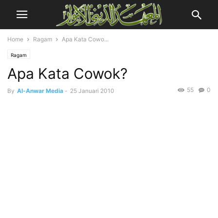
Home
Ragam
Apa Kata Cowo...
Ragam
Apa Kata Cowok?
55
0
By
Al-Anwar Media
-
25 Januari 2010