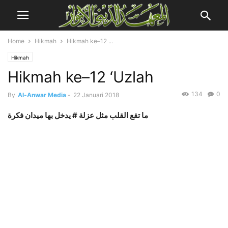
Home
Hikmah
Hikmah ke–12 ...
Hikmah
Hikmah ke–12 ‘Uzlah
134
0
By
Al-Anwar Media
-
22 Januari 2018
ما تقع القلب مثل عزلة # يدخل بها ميدان فكرة