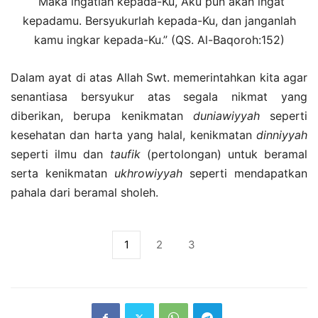
“Maka ingatlah kepada-Ku, Aku pun akan ingat
kepadamu. Bersyukurlah kepada-Ku, dan janganlah
kamu ingkar kepada-Ku.” (QS. Al-Baqoroh:152)
Dalam ayat di atas Allah Swt. memerintahkan kita agar
senantiasa bersyukur atas segala nikmat yang
diberikan, berupa kenikmatan
duniawiyyah
seperti
kesehatan dan harta yang halal, kenikmatan
dinniyyah
seperti ilmu dan
taufik
(pertolongan) untuk beramal
serta kenikmatan
ukhrowiyyah
seperti mendapatkan
pahala dari beramal sholeh.
1
2
3