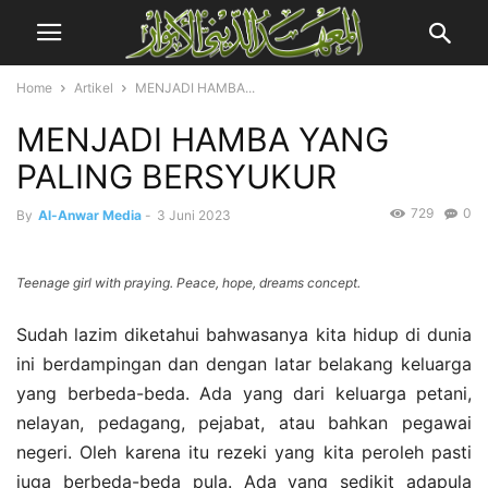
Home
Artikel
MENJADI HAMBA...
MENJADI HAMBA YANG
PALING BERSYUKUR
729
0
By
Al-Anwar Media
-
3 Juni 2023
Teenage girl with praying. Peace, hope, dreams concept.
Sudah lazim diketahui bahwasanya kita hidup di dunia
ini berdampingan dan dengan latar belakang keluarga
yang berbeda-beda. Ada yang dari keluarga petani,
nelayan, pedagang, pejabat, atau bahkan pegawai
negeri. Oleh karena itu rezeki yang kita peroleh pasti
juga berbeda-beda pula. Ada yang sedikit adapula