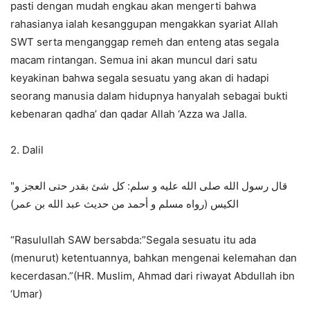
pasti dengan mudah engkau akan mengerti bahwa
rahasianya ialah kesanggupan mengakkan syariat Allah
SWT serta menganggap remeh dan enteng atas segala
macam rintangan. Semua ini akan muncul dari satu
keyakinan bahwa segala sesuatu yang akan di hadapi
seorang manusia dalam hidupnya hanyalah sebagai bukti
kebenaran qadha’ dan qadar Allah ‘Azza wa Jalla.
2. Dalil
"قال رسول الله صلى الله عليه و سلم: كل شئ بقدر حتى العجز و
الكيس (رواه مسلم و أحمد من حديث عبد الله بن عمر)
“Rasulullah SAW bersabda:”Segala sesuatu itu ada
(menurut) ketentuannya, bahkan mengenai kelemahan dan
kecerdasan.”(HR. Muslim, Ahmad dari riwayat Abdullah ibn
‘Umar)