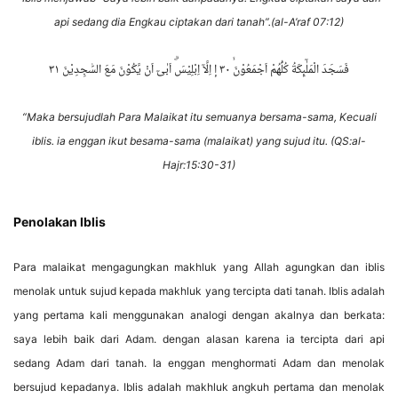
api sedang dia Engkau ciptakan dari tanah”.(al-A’raf 07:12)
فَسَجَدَ الْمَلٰۤىِٕكَةُ كُلُّهُمْ اَجْمَعُوْنَۙ ٣٠ إ اِلَّآ اِبْلِيْسَۗ اَبٰىٓ اَنْ يَّكُوْنَ مَعَ السّٰجِدِيْنَ ٣١
“Maka bersujudlah Para Malaikat itu semuanya bersama-sama, Kecuali
iblis. ia enggan ikut besama-sama (malaikat) yang sujud itu. (QS:al-
Hajr:15:30-31)
Penolakan Iblis
Para malaikat mengagungkan makhluk yang Allah agungkan dan iblis
menolak untuk sujud kepada makhluk yang tercipta dati tanah. Iblis adalah
yang pertama kali menggunakan analogi dengan akalnya dan berkata:
saya lebih baik dari Adam. dengan alasan karena ia tercipta dari api
sedang Adam dari tanah. Ia enggan menghormati Adam dan menolak
bersujud kepadanya. Iblis adalah makhluk angkuh pertama dan menolak