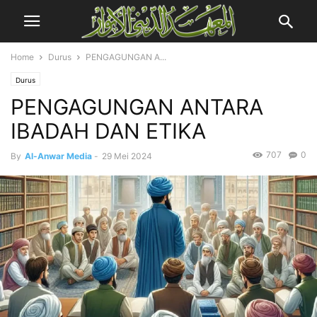
Home
Durus
PENGAGUNGAN A...
Durus
PENGAGUNGAN ANTARA
IBADAH DAN ETIKA
707
0
By
Al-Anwar Media
-
29 Mei 2024