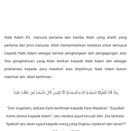
Nabi Adam AS. manusia pertama dan hamba Allah yang shalih yang
pertama dari jenis manusia. Allah memerintahkan malaikat untuk bersujud
kepada Nabi Adam sebagai bentuk penghargaan dan pengagungan atas
ilmu pengetahuan yang Allah berikan kepada Nabi Adam dan sebagai
proklamasi kepada para malaikat atas terpilihnya Nabi Adam bukan
makhluk lain. Allah berfirman :
وَاِذْ قُلْنَا لِلْمَلٰۤىِٕكَةِ اسْجُدُوْا لِاٰدَمَ فَسَجَدُوْٓا اِلَّآ اِبْلِيْسَۗ قَالَ ءَاَسْجُدُ لِمَنْ خَلَقْتَ طِيْنًاۚ
“
Dan (ingatlah), tatkala Kami berfirman kepada Para Malaikat: “Sujudlah
kamu semua kepada Adam.”, lalu mereka sujud kecuali iblis. Dia berkata:
“Apakah aku akan sujud kepada orang yang Engkau ciptakan dari tanah?”