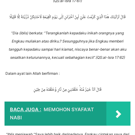
(QS:al-Isra 17:61)
قَالَ اَرَاَيْتَكَ هٰذَا الَّذِيْ كَرَّمْتَ عَلَيَّ لَىِٕنْ اَخَّرْتَنِ اِلٰى يَوْمِ الْقِيٰمَةِ لَاَحْتَنِكَنَّ ذُرِّيَّتَهٗٓ اِلَّا قَلِيْلًا
“
Dia (iblis) berkata: “Terangkanlah kepadaku inikah orangnya yang
Engkau muliakan atas diriku.? Sesungguhnya jika Engkau memberi
tangguh kepadaku sampai hari kiamat, niscaya benar-benar akan aku
sesatkan keturunannya, kecuali sebahagian kecil”.(QS:al-Isra 17:62)
Dalam ayat lain Allah berfirman :
قَالَ اَنَا۠ خَيْرٌ مِّنْهُۚ خَلَقْتَنِيْ مِنْ نَّارٍ وَّخَلَقْتَهٗ مِنْ طِيْنٍ
BACA JUGA :
MEMOHON SYAFA'AT
NABI
“Iblis menjawab “Saya lebih baik daripadanya. Engkau ciptakan saya dari