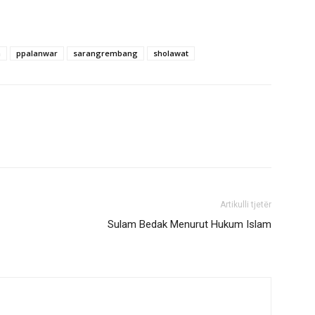
h
ppalanwar
sarangrembang
sholawat
Artikulli tjetër
Sulam Bedak Menurut Hukum Islam