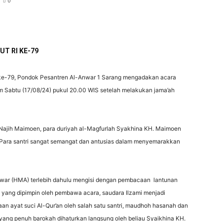
0
T RI KE-79
ke-79, Pondok Pesantren Al-Anwar 1 Sarang mengadakan acara
 Sabtu (17/08/24) pukul 20.00 WIS setelah melakukan jama’ah
 Najih Maimoen, para duriyah al-Magfurlah Syakhina KH. Maimoen
1. Para santri sangat semangat dan antusias dalam menyemarakkan
nwar (HMA) terlebih dahulu mengisi dengan pembacaan lantunan
 yang dipimpin oleh pembawa acara, saudara Ilzami menjadi
 ayat suci Al-Qur’an oleh salah satu santri, maudhoh hasanah dan
yang penuh barokah dihaturkan langsung oleh beliau Syaikhina KH.