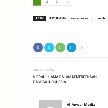
1
2
3
TOPIK
HUT RI KE-79
kemerdekaan
mauidho
Artikulli paraprak
KIPRAH ULAMA DALAM KEMERDEKAAN
BANGSA INDONESIA
Al-Anwar Media