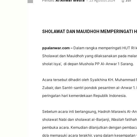
Penulis
Al-Anwar Media
-
23 Agustus 2024
357
SHOLAWAT DAN MAUIDHOH MEMPERINGATI HU
ppalanwar.com –
Dalam rangka memperingati HUT RI 
Sholawat dan Mauidhoh yang dilaksanakan pada malam
sholat isya’, di depan Mushola PP Al-Anwar 1 Sarang.
Acara tersebut dihadiri oleh Syaikhina KH. Muhammad
Zubair, dan Santri-santri pondok pesantren al-Anwar 
peringatan hari kemerdekaan Republik Indonesia.
Sebelum acara inti berlangsung, Hadroh Marawis Al-A
sholawat Nabi dan sholawat al-Barjanji,
Wasilah
fatihah
pembuka acara. Kemudian dilanjutkan dengan pembacaan
do’a memasuki acara terakhir, yang dalam kesempatan 