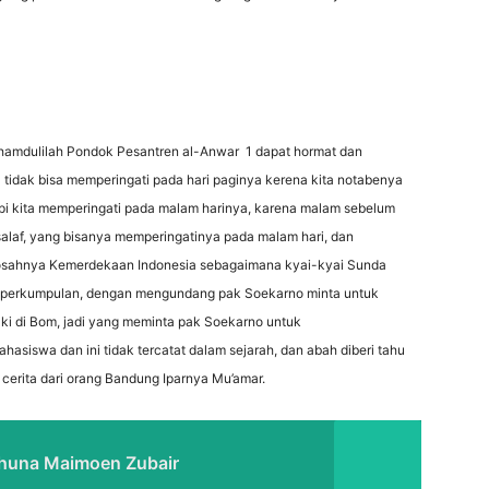
amdulilah Pondok Pesantren al-Anwar 1 dapat hormat dan
 tidak bisa memperingati pada hari paginya kerena kita notabenya
pi kita memperingati pada malam harinya, karena malam sebelum
t salaf, yang bisanya memperingatinya pada malam hari, dan
higosahnya Kemerdekaan Indonesia sebagaimana kyai-kyai Sunda
perkumpulan, dengan mengundang pak Soekarno minta untuk
ki di Bom, jadi yang meminta pak Soekarno untuk
siswa dan ini tidak tercatat dalam sejarah, dan abah diberi tahu
erita dari orang Bandung Iparnya Mu’amar.
khuna Maimoen Zubair