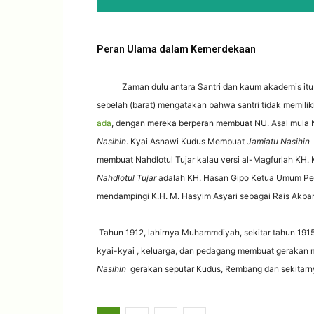
Peran Ulama dalam Kemerdekaan
Zaman dulu antara Santri dan kaum akademis itu be
sebelah (barat) mengatakan bahwa santri tidak memili
ada
, dengan mereka berperan membuat NU. Asal mula
Nasihin
. Kyai Asnawi Kudus Membuat
Jamiatu Nasihin
membuat Nahdlotul Tujar kalau versi al-Magfurlah KH
Nahdlotul Tujar
adalah KH. Hasan Gipo Ketua Umum Pen
mendampingi K.H. M. Hasyim Asyari sebagai Rais Akbar
Tahun 1912, lahirnya Muhammdiyah, sekitar tahun 191
kyai-kyai , keluarga, dan pedagang membuat gerakan m
Nasihin
gerakan seputar Kudus, Rembang dan sekitarn