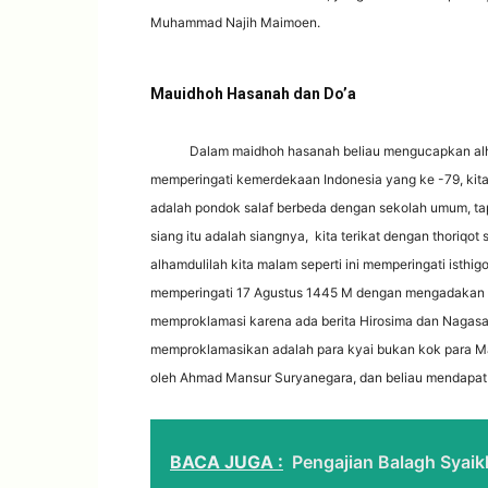
Muhammad Najih Maimoen.
Mauidhoh Hasanah dan Do’a
Dalam maidhoh hasanah beliau mengucapkan alh
memperingati kemerdekaan Indonesia yang ke -79, kita
adalah pondok salaf berbeda dengan sekolah umum, ta
siang itu adalah siangnya, kita terikat dengan thoriqo
alhamdulilah kita malam seperti ini memperingati ist
memperingati 17 Agustus 1445 M dengan mengadakan 
memproklamasi karena ada berita Hirosima dan Nagasa
memproklamasikan adalah para kyai bukan kok para Maha
oleh Ahmad Mansur Suryanegara, dan beliau mendapat c
BACA JUGA :
Pengajian Balagh Syai