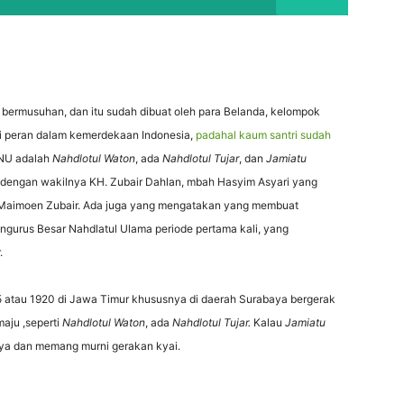
rmusuhan, dan itu sudah dibuat oleh para Belanda, kelompok
ki peran dalam kemerdekaan Indonesia,
padahal kaum santri sudah
 NU adalah
Nahdlotul Waton
, ada
Nahdlotul Tujar
, dan
Jamiatu
dengan wakilnya KH. Zubair Dahlan, mbah Hasyim Asyari yang
. Maimoen Zubair. Ada juga yang mengatakan yang membuat
gurus Besar Nahdlatul Ulama periode pertama kali, yang
.
5 atau 1920 di Jawa Timur khususnya di daerah Surabaya bergerak
aju ,seperti
Nahdlotul Waton
, ada
Nahdlotul Tujar.
Kalau
Jamiatu
ya dan memang murni gerakan kyai.